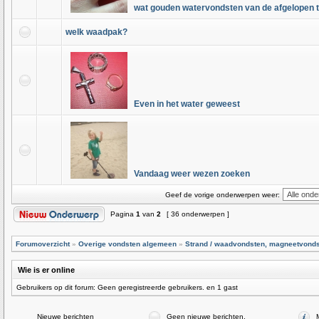
wat gouden watervondsten van de afgelopen t
welk waadpak?
Even in het water geweest
Vandaag weer wezen zoeken
Geef de vorige onderwerpen weer:
Pagina
1
van
2
[ 36 onderwerpen ]
Forumoverzicht
»
Overige vondsten algemeen
»
Strand / waadvondsten, magneetvond
Wie is er online
Gebruikers op dit forum: Geen geregistreerde gebruikers. en 1 gast
Nieuwe berichten
Geen nieuwe berichten.