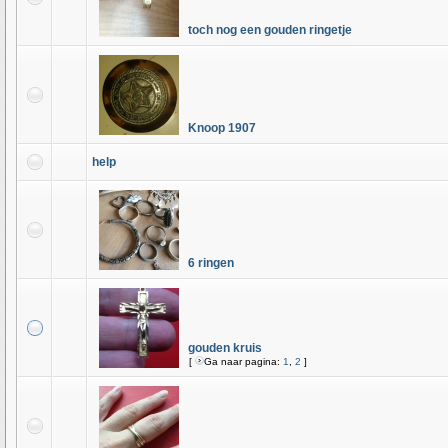
toch nog een gouden ringetje
Knoop 1907
help
6 ringen
gouden kruis
[
Ga naar pagina:
1
,
2
]