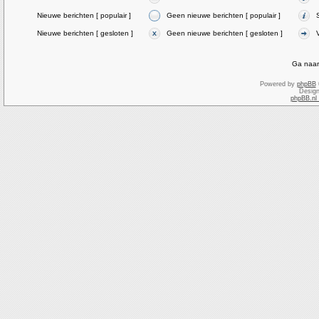
Nieuwe berichten [ populair ]
Geen nieuwe berichten [ populair ]
Nieuwe berichten [ gesloten ]
Geen nieuwe berichten [ gesloten ]
Ga naar
Powered by
phpBB
Desig
phpBB.nl 