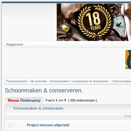
Registreren
Forumoverzicht
»
De techniek
»
Schoonmaken / conserveren & restaureren.
»
Schoonmaken
Schoonmaken & conserveren.
Pagina
1
van
9
[ 306 onderwerpen ]
Schoonmaken & conserveren.
Ond
Project messen afgerond