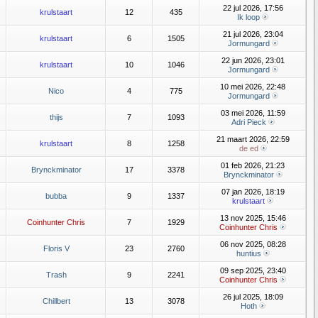
22 jul 2026, 17:56
krulstaart
12
435
Ik loop
21 jul 2026, 23:04
krulstaart
6
1505
Jormungard
22 jun 2026, 23:01
krulstaart
10
1046
Jormungard
10 mei 2026, 22:48
Nico
4
775
Jormungard
03 mei 2026, 11:59
thijs
7
1093
Adri Pieck
21 maart 2026, 22:59
krulstaart
8
1258
de ed
01 feb 2026, 21:23
Brynckminator
17
3378
Brynckminator
07 jan 2026, 18:19
bubba
9
1337
krulstaart
13 nov 2025, 15:46
Coinhunter Chris
7
1929
Coinhunter Chris
06 nov 2025, 08:28
Floris V
23
2760
huntius
09 sep 2025, 23:40
Trash
9
2241
Coinhunter Chris
26 jul 2025, 18:09
Chillbert
13
3078
Hoth