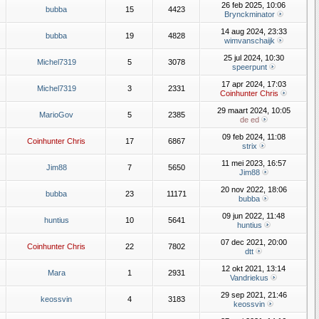
26 feb 2025, 10:06
bubba
15
4423
Brynckminator
14 aug 2024, 23:33
bubba
19
4828
wimvanschaijk
25 jul 2024, 10:30
Michel7319
5
3078
speerpunt
17 apr 2024, 17:03
Michel7319
3
2331
Coinhunter Chris
29 maart 2024, 10:05
MarioGov
5
2385
de ed
09 feb 2024, 11:08
Coinhunter Chris
17
6867
strix
11 mei 2023, 16:57
Jim88
7
5650
Jim88
20 nov 2022, 18:06
bubba
23
11171
bubba
09 jun 2022, 11:48
huntius
10
5641
huntius
07 dec 2021, 20:00
Coinhunter Chris
22
7802
dtt
12 okt 2021, 13:14
Mara
1
2931
Vandriekus
29 sep 2021, 21:46
keossvin
4
3183
keossvin