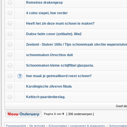
Romeinse drakengesp
4 coins stapel, hoe verder
Heeft het zin deze munt schoon te maken?
Duitse helm cover (zeltbahn). Ww2
Zeeland - Stuiver 168x / Tips schoonmaak slechte wapenstuiv
schoonmaken Utrechtse duit
Schoonmaken kleine schijffibel glaspasta.
hoe maak je geëmailleerd roest schoon?
Karolingische zilveren fibula
Keltisch paardenbeslag.
Geef de
Pagina
1
van
9
[ 306 onderwerpen ]
Forumoverzicht
»
De techniek
»
Schoonmaken / conserveren & restaureren.
»
Schoonmaken