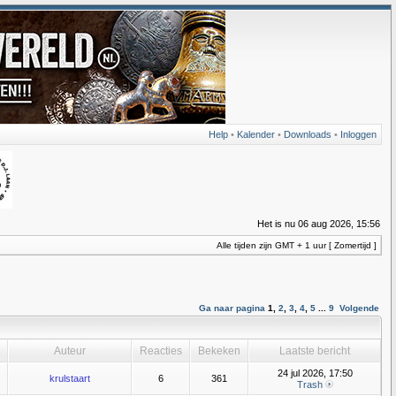
Help
•
Kalender
•
Downloads
•
Inloggen
Het is nu 06 aug 2026, 15:56
Alle tijden zijn GMT + 1 uur [ Zomertijd ]
Ga naar pagina
1
,
2
,
3
,
4
,
5
...
9
Volgende
Auteur
Reacties
Bekeken
Laatste bericht
24 jul 2026, 17:50
krulstaart
6
361
Trash