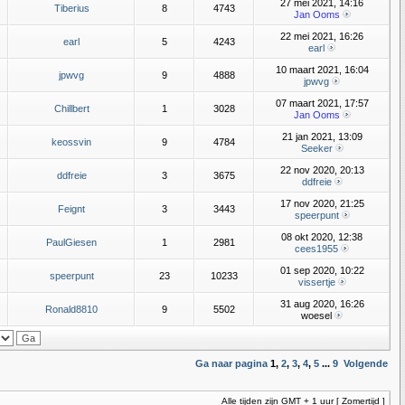
27 mei 2021, 14:16
Tiberius
8
4743
Jan Ooms
22 mei 2021, 16:26
earl
5
4243
earl
10 maart 2021, 16:04
jpwvg
9
4888
jpwvg
07 maart 2021, 17:57
Chillbert
1
3028
Jan Ooms
21 jan 2021, 13:09
keossvin
9
4784
Seeker
22 nov 2020, 20:13
ddfreie
3
3675
ddfreie
17 nov 2020, 21:25
Feignt
3
3443
speerpunt
08 okt 2020, 12:38
PaulGiesen
1
2981
cees1955
01 sep 2020, 10:22
speerpunt
23
10233
vissertje
31 aug 2020, 16:26
Ronald8810
9
5502
woesel
Ga naar pagina
1
,
2
,
3
,
4
,
5
...
9
Volgende
Alle tijden zijn GMT + 1 uur [ Zomertijd ]