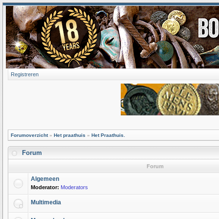
Registreren
Forumoverzicht
»
Het praathuis
»
Het Praathuis.
Forum
Forum
Algemeen
Moderator:
Moderators
Multimedia