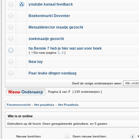
youtube kanaal feedback
Boekenmarkt Deventer
Metaaldetector maatje gezocht
zoekmaatje gezocht
ha Bennie 7 heb je hier wat aan voor boek
[
Ga naar pagina:
1
,
2
]
New toy
Paar leuke dingen vandaag
Geef de vorige onderwerpen weer:
Pagina
1
van
7
[ 235 onderwerpen ]
Forumoverzicht
»
Het praathuis
»
Het Praathuis.
Wie is er online
Gebruikers op dit forum: Geen geregistreerde gebruikers. en 5 gasten
Nieuwe berichten
Geen nieuwe berichten.