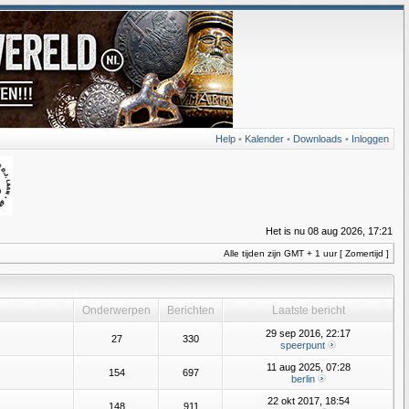
Help
•
Kalender
•
Downloads
•
Inloggen
Het is nu 08 aug 2026, 17:21
Alle tijden zijn GMT + 1 uur [ Zomertijd ]
Onderwerpen
Berichten
Laatste bericht
29 sep 2016, 22:17
27
330
speerpunt
11 aug 2025, 07:28
154
697
berlin
22 okt 2017, 18:54
148
911