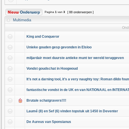
Pagina
1
van
3
[ 88 onderwerpen ]
Multimedia
Ond
King and Conqueror
Unieke gouden gesp gevonden in Elsloo
miljardair moet duurste antieke munt ter wereld teruggeven
Vondst goudschat in Hoogwoud
It’s not a darning tool, it’s a very naughty toy: Roman dildo fou
fantastische vondst in de UK en van NATIONAAL en INTERNA
Brutale schatgravers!!!!
Laumé (8) en Sef (6) vinden topstuk uit 1450 in Deventer
De Aureus van Sponsianus