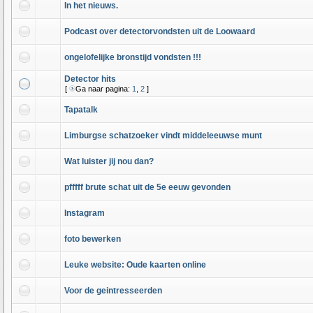
In het nieuws.
Podcast over detectorvondsten uit de Loowaard
ongelofelijke bronstijd vondsten !!!
Detector hits
[
Ga naar pagina:
1
,
2
]
Tapatalk
Limburgse schatzoeker vindt middeleeuwse munt
Wat luister jij nou dan?
pfffff brute schat uit de 5e eeuw gevonden
Instagram
foto bewerken
Leuke website: Oude kaarten online
Voor de geintresseerden