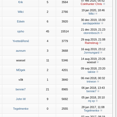
07 feb 2020, 00:52
€rik
5
3564
Coinhunter Chris
19 jan 2020, 18:46
Wilci
2
2766
Wilci
30 dec 2019, 15:00
Edwin
6
3920
aardappeleter
21 dec 2019, 21:23
sjoho
45
15514
otorenbosch
29 aug 2019, 21:08
Yvette&René
4
3779
Ramsbrug
16 aug 2019, 23:12
aureum
3
3668
Jormungard
14 aug 2019, 23:26
woesel
11
5346
woesel
09 sep 2018, 23:20
MDgek
2
4201
takkie
06 mei 2018, 00:32
v0lt
1
3840
tntneon
06 jan 2018, 13:43
bennie7
21
8965
bennie7
05 jan 2018, 20:10
John W
9
5692
mj xp
28 jun 2017, 11:08
Tegelmenke
0
2555
Tegelmenke
02 apr 2017, 08:19