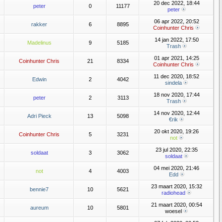
20 dec 2022, 18:44
peter
0
11177
peter
06 apr 2022, 20:52
rakker
6
8895
Coinhunter Chris
14 jan 2022, 17:50
Madelinus
9
5185
Trash
01 apr 2021, 14:25
Coinhunter Chris
21
8334
Coinhunter Chris
11 dec 2020, 18:52
Edwin
2
4042
sindela
18 nov 2020, 17:44
peter
2
3113
Trash
14 nov 2020, 12:44
Adri Pieck
13
5098
€rik
20 okt 2020, 19:26
Coinhunter Chris
5
3231
not
23 jul 2020, 22:35
soldaat
3
3062
soldaat
04 mei 2020, 21:46
not
4
4003
Edd
23 maart 2020, 15:32
bennie7
10
5621
radiohead
21 maart 2020, 00:54
aureum
10
5801
woesel