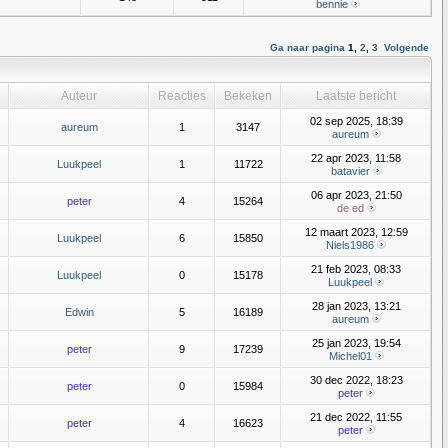
bennie
Ga naar pagina
1
,
2
,
3
Volgende
Auteur
Reacties
Bekeken
Laatste bericht
02 sep 2025, 18:39
aureum
1
3147
aureum
22 apr 2023, 11:58
Luukpeel
1
11722
batavier
06 apr 2023, 21:50
peter
4
15264
de ed
12 maart 2023, 12:59
Luukpeel
6
15850
Niels1986
21 feb 2023, 08:33
Luukpeel
0
15178
Luukpeel
28 jan 2023, 13:21
Edwin
5
16189
aureum
25 jan 2023, 19:54
peter
9
17239
Michel01
30 dec 2022, 18:23
peter
0
15984
peter
21 dec 2022, 11:55
peter
4
16623
peter