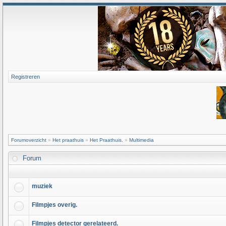
Registreren
Forumoverzicht
»
Het praathuis
»
Het Praathuis.
»
Multimedia
Forum
muziek
Filmpjes overig.
Filmpjes detector gerelateerd.