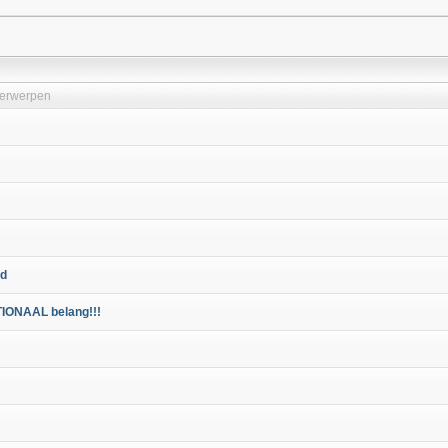
erwerpen
nd
TIONAAL belang!!!