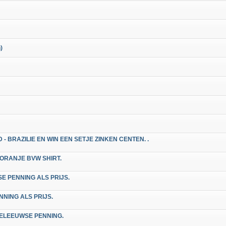
)
 BRAZILIE EN WIN EEN SETJE ZINKEN CENTEN. .
 ORANJE BVW SHIRT.
SE PENNING ALS PRIJS.
NNING ALS PRIJS.
DDELEEUWSE PENNING.