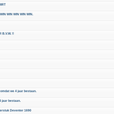
HIRT
IN WIN WIN WIN WIN.
B.V.W. !!
omdat we 4 jaar bestaan.
jaar bestaan.
verstuk Deventer 1690