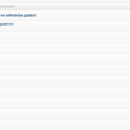
erwerpen
ren wilhelmina gulden!
Z!!!!!!
.