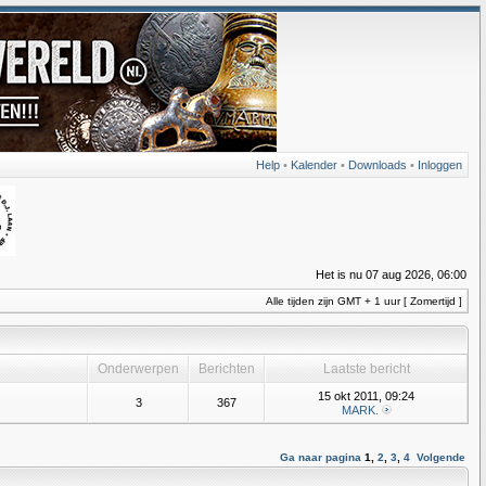
Help
•
Kalender
•
Downloads
•
Inloggen
Het is nu 07 aug 2026, 06:00
Alle tijden zijn GMT + 1 uur [ Zomertijd ]
Onderwerpen
Berichten
Laatste bericht
15 okt 2011, 09:24
3
367
MARK.
Ga naar pagina
1
,
2
,
3
,
4
Volgende