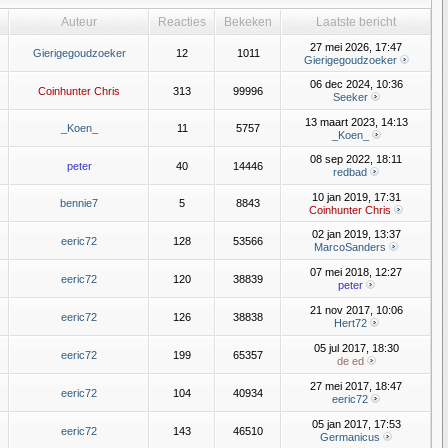
Auteur
Reacties
Bekeken
Laatste bericht
27 mei 2026, 17:47
Gierigegoudzoeker
12
1011
Gierigegoudzoeker
06 dec 2024, 10:36
Coinhunter Chris
313
99996
Seeker
13 maart 2023, 14:13
_Koen_
11
5757
_Koen_
08 sep 2022, 18:11
peter
40
14446
redbad
10 jan 2019, 17:31
bennie7
5
8843
Coinhunter Chris
02 jan 2019, 13:37
eeric72
128
53566
MarcoSanders
07 mei 2018, 12:27
eeric72
120
38839
peter
21 nov 2017, 10:06
eeric72
126
38838
Hert72
05 jul 2017, 18:30
eeric72
199
65357
de ed
27 mei 2017, 18:47
eeric72
104
40934
eeric72
05 jan 2017, 17:53
eeric72
143
46510
Germanicus