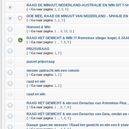
RAAD DE MINUUT, NEDERLAND-AUSTRALIE EN WIN DIT T-S
[
Ga naar pagina:
1
,
2
,
3
,
4
]
DOE MEE, RAAD DE MINUUT VAN NEDERLAND - SPANJE EN W
[
Ga naar pagina:
1
,
2
,
3
]
Hoeveel & Win
[
Ga naar pagina:
1
...
9
,
10
,
11
]
RAAD HET GEWICHT & WIN !!! Romeinse slinger kogel, 4 JAAR 
[
Ga naar pagina:
1
...
7
,
8
,
9
]
PRIJSVRAAG
[
Ga naar pagina:
1
,
2
]
puzzel prijsvraag
nieuwe opdracht win een romein
[
Ga naar pagina:
1
,
2
]
raad en win
[
Ga naar pagina:
1
,
2
]
raad en win
RAAD HET GEWICHT & win een Denarius van Antoninus Pius , 
[
Ga naar pagina:
1
...
6
,
7
,
8
]
RAAD HET GEWICHT & win een Denarius van Geta, omdat we 4 
[
Ga naar pagina:
1
...
7
,
8
,
9
]
Daaaar gaan we weeeeer / Raad het gewicht en win een 6 stui