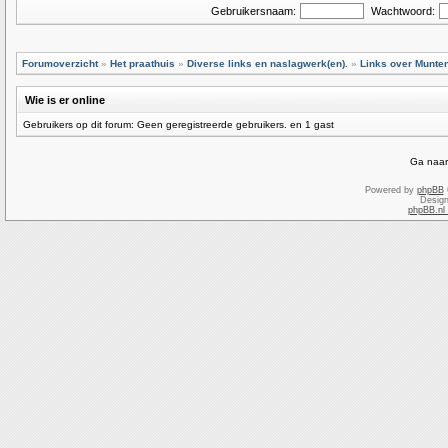
Gebruikersnaam:
Wachtwoord:
Forumoverzicht
»
Het praathuis
»
Diverse links en naslagwerk(en).
»
Links over Munte
Wie is er online
Gebruikers op dit forum: Geen geregistreerde gebruikers. en 1 gast
Ga naar
Powered by
phpBB
Desig
phpBB.nl 