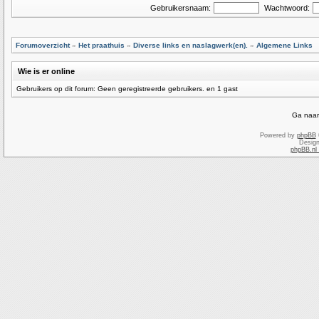
Gebruikersnaam:
Wachtwoord:
Forumoverzicht
»
Het praathuis
»
Diverse links en naslagwerk(en).
»
Algemene Links
Wie is er online
Gebruikers op dit forum: Geen geregistreerde gebruikers. en 1 gast
Ga naar
Powered by
phpBB
Desig
phpBB.nl 