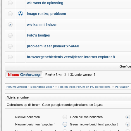
wie weet de oplossing
Image resize; probleem
wie kan mij helpen
Foto's loodjes
probleem laser pioneer xr-a660
browsergeschiedenis verwijderen internet explorer 8
Geef de
Pagina
1
van
1
[ 31 onderwerpen ]
Forumoverzicht
»
Belangrijke zaken
»
Tips en tricks Forum en PC gerelateerd.
»
Pc Vragen
Wie is er online
Gebruikers op dit forum: Geen geregistreerde gebruikers. en 1 gast
Nieuwe berichten
Geen nieuwe berichten.
Nieuwe berichten [ populair ]
Geen nieuwe berichten [ populair ]