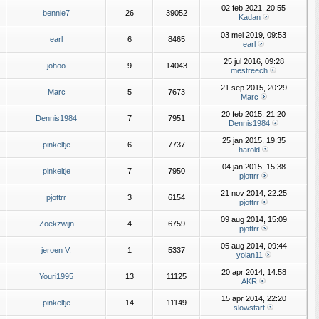
02 feb 2021, 20:55
bennie7
26
39052
Kadan
03 mei 2019, 09:53
earl
6
8465
earl
25 jul 2016, 09:28
johoo
9
14043
mestreech
21 sep 2015, 20:29
Marc
5
7673
Marc
20 feb 2015, 21:20
Dennis1984
7
7951
Dennis1984
25 jan 2015, 19:35
pinkeltje
6
7737
harold
04 jan 2015, 15:38
pinkeltje
7
7950
pjottrr
21 nov 2014, 22:25
pjottrr
3
6154
pjottrr
09 aug 2014, 15:09
Zoekzwijn
4
6759
pjottrr
05 aug 2014, 09:44
jeroen V.
1
5337
yolan11
20 apr 2014, 14:58
Youri1995
13
11125
AKR
15 apr 2014, 22:20
pinkeltje
14
11149
slowstart