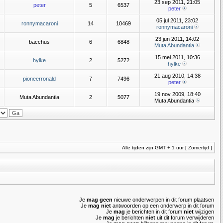
23 sep 2011, 21:05
peter
5
6537
peter
05 jul 2011, 23:02
ronnymacaroni
14
10469
ronnymacaroni
23 jun 2011, 14:02
bacchus
6
6848
Muta Abundantia
15 mei 2011, 10:36
hylke
2
5272
hylke
21 aug 2010, 14:38
pioneerronald
7
7496
peter
19 nov 2009, 18:40
Muta Abundantia
2
5077
Muta Abundantia
Alle tijden zijn GMT + 1 uur [ Zomertijd ]
Je
mag geen
nieuwe onderwerpen in dit forum plaatsen
Je
mag niet
antwoorden op een onderwerp in dit forum
Je
mag
je berichten in dit forum
niet
wijzigen
Je
mag
je berichten
niet
uit dit forum verwijderen