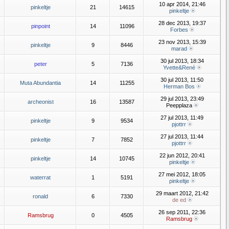
10 apr 2014, 21:46
pinkeltje
21
14615
pinkeltje
28 dec 2013, 19:37
pinpoint
14
11096
Forbes
23 nov 2013, 15:39
pinkeltje
9
8446
marad
30 jul 2013, 18:34
peter
5
7136
Yvette&René
30 jul 2013, 11:50
Muta Abundantia
14
11255
Herman Bos
29 jul 2013, 23:49
archeonist
16
13587
Peepplaza
27 jul 2013, 11:49
pinkeltje
9
9534
pjottrr
27 jul 2013, 11:44
pinkeltje
7
7852
pjottrr
22 jun 2012, 20:41
pinkeltje
14
10745
pinkeltje
27 mei 2012, 18:05
waterrat
1
5191
pinkeltje
29 maart 2012, 21:42
ronald
6
7330
de ed
26 sep 2011, 22:36
Ramsbrug
0
4505
Ramsbrug