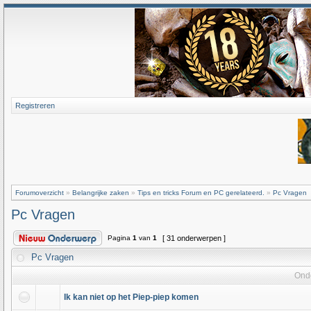
Registreren
Forumoverzicht
»
Belangrijke zaken
»
Tips en tricks Forum en PC gerelateerd.
»
Pc Vragen
Pc Vragen
Pagina
1
van
1
[ 31 onderwerpen ]
Pc Vragen
Ond
Ik kan niet op het Piep-piep komen