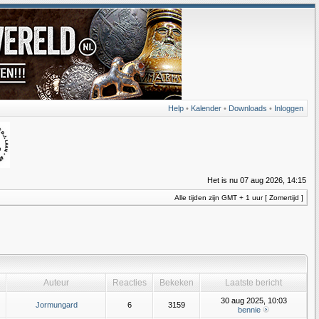
Help
•
Kalender
•
Downloads
•
Inloggen
Het is nu 07 aug 2026, 14:15
Alle tijden zijn GMT + 1 uur [ Zomertijd ]
Auteur
Reacties
Bekeken
Laatste bericht
30 aug 2025, 10:03
Jormungard
6
3159
bennie