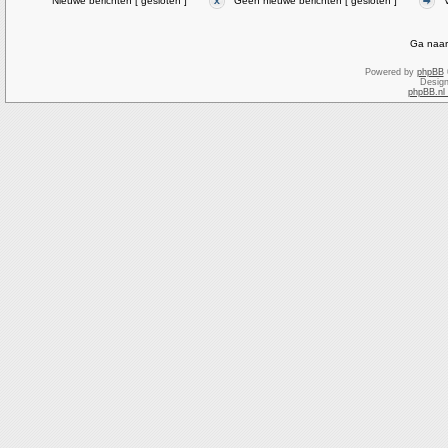
Nieuwe berichten [ gesloten ]
Geen nieuwe berichten [ gesloten ]
Ga naar
Powered by
phpBB
Desig
phpBB.nl 