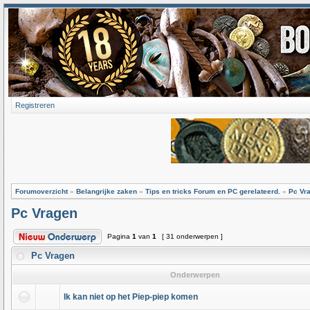
Registreren
Forumoverzicht
»
Belangrijke zaken
»
Tips en tricks Forum en PC gerelateerd.
»
Pc Vr
Pc Vragen
Pagina
1
van
1
[ 31 onderwerpen ]
Pc Vragen
Onderwerpen
Ik kan niet op het Piep-piep komen