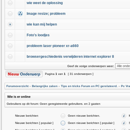
wie weet de oplossing
Image resize; probleem
wie kan mij helpen
Foto's loodjes
probleem laser pioneer xr-a660
browsergeschiedenis verwijderen internet explorer 8
Geef de vorige onderwerpen weer:
Pagina
1
van
1
[ 31 onderwerpen ]
Forumoverzicht
»
Belangrijke zaken
»
Tips en tricks Forum en PC gerelateerd.
»
Pc Vr
Wie is er online
Gebruikers op dit forum: Geen geregistreerde gebruikers. en 2 gasten
Nieuwe berichten
Geen nieuwe berichten.
Nieuwe berichten [ populair ]
Geen nieuwe berichten [ populair ]