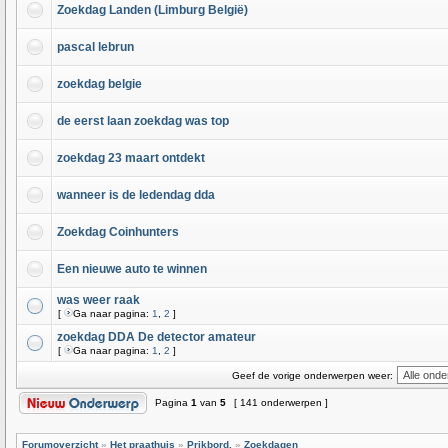
Zoekdag Landen (Limburg België)
pascal lebrun
zoekdag belgie
de eerst laan zoekdag was top
zoekdag 23 maart ontdekt
wanneer is de ledendag dda
Zoekdag Coinhunters
Een nieuwe auto te winnen
was weer raak
[
Ga naar pagina:
1
,
2
]
zoekdag DDA De detector amateur
[
Ga naar pagina:
1
,
2
]
Geef de vorige onderwerpen weer:
Pagina
1
van
5
[ 141 onderwerpen ]
Forumoverzicht
»
Het praathuis
»
Prikbord.
»
Zoekdagen