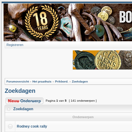
Registreren
Forumoverzicht
»
Het praathuis
»
Prikbord.
»
Zoekdagen
Zoekdagen
Pagina
1
van
5
[ 141 onderwerpen ]
Zoekdagen
Onderwerpen
Rodney cook rally