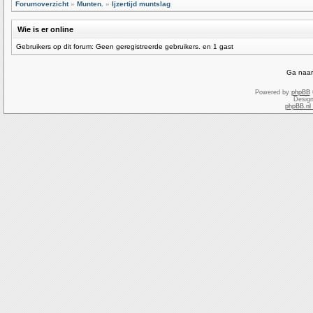
Forumoverzicht
»
Munten.
»
Ijzertijd muntslag
Wie is er online
Gebruikers op dit forum: Geen geregistreerde gebruikers. en 1 gast
Ga naar
Powered by
phpBB
Desig
phpBB.nl 