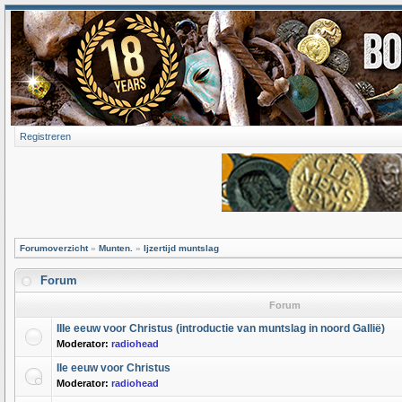
Registreren
Forumoverzicht
»
Munten.
»
Ijzertijd muntslag
Forum
Forum
IIIe eeuw voor Christus (introductie van muntslag in noord Gallië)
Moderator:
radiohead
IIe eeuw voor Christus
Moderator:
radiohead