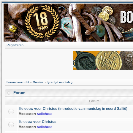
Registreren
Forumoverzicht
»
Munten.
»
Ijzertijd muntslag
Forum
Forum
IIIe eeuw voor Christus (introductie van muntslag in noord Gallië)
Moderator:
radiohead
IIe eeuw voor Christus
Moderator:
radiohead