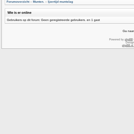
Forumoverzicht
»
Munten.
»
Ijzertijd muntslag
Wie is er online
Gebruikers op dit forum: Geen geregistreerde gebruikers. en 1 gast
Ga naar
Powered by
phpBB
Desig
phpBB.nl 