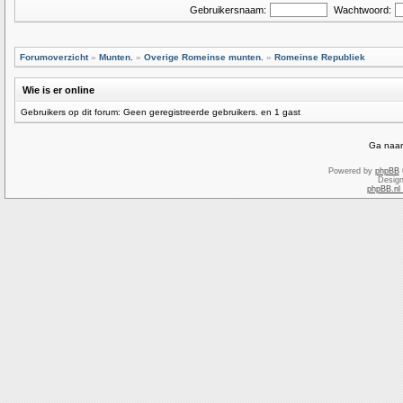
Gebruikersnaam:
Wachtwoord:
Forumoverzicht
»
Munten.
»
Overige Romeinse munten.
»
Romeinse Republiek
Wie is er online
Gebruikers op dit forum: Geen geregistreerde gebruikers. en 1 gast
Ga naar
Powered by
phpBB
Desig
phpBB.nl 