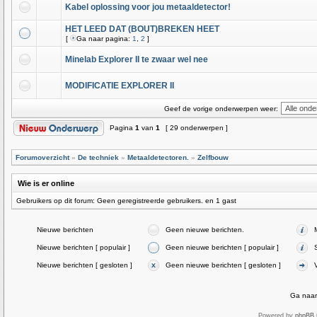
Kabel oplossing voor jou metaaldetector!
HET LEED DAT (BOUT)BREKEN HEET
[
Ga naar pagina:
1
,
2
]
Minelab Explorer II te zwaar wel nee
MODIFICATIE EXPLORER II
Geef de vorige onderwerpen weer:
Pagina
1
van
1
[ 29 onderwerpen ]
Forumoverzicht
»
De techniek
»
Metaaldetectoren.
»
Zelfbouw
Wie is er online
Gebruikers op dit forum: Geen geregistreerde gebruikers. en 1 gast
Nieuwe berichten
Geen nieuwe berichten.
Nieuwe berichten [ populair ]
Geen nieuwe berichten [ populair ]
Nieuwe berichten [ gesloten ]
Geen nieuwe berichten [ gesloten ]
Ga naar
Powered by
phpBB