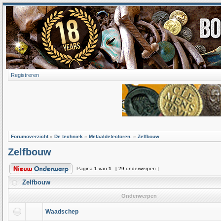
Registreren
Forumoverzicht
»
De techniek
»
Metaaldetectoren.
»
Zelfbouw
Zelfbouw
Pagina
1
van
1
[ 29 onderwerpen ]
Zelfbouw
Onderwerpen
Waadschep