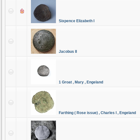
Sixpence Elizabeth I
Jacobus II
1 Groat , Mary , Engeland
Farthing ( Rose issue) , Charles I , Engeland