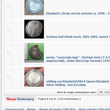
Elizabeth I, Groat, eerste emissie ca. 1558 – 
Schotse half thistle merk, 1601-1604, James 
penny, "sovereign type" , Durham mint ( C & 
wapenschild) , onder Bisschop Tunstall ( 1530 
shilling van Elizabeth/1584-6 Queen Elizabet
Silver Shilling - mm Escallop
Geef de vorige onderwerpen weer:
Pagina
1
van
4
[ 133 onderwerpen ]
Forumoverzicht
»
Munten.
»
Nieuwe tijd munten 1506-1814.
»
Britse eilanden 1506-181