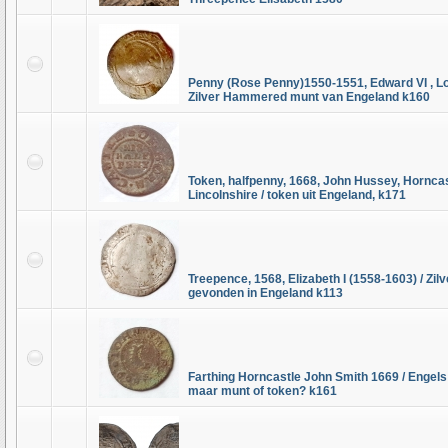
Penny (Rose Penny)1550-1551, Edward VI , Lo
Zilver Hammered munt van Engeland k160
Token, halfpenny, 1668, John Hussey, Horncas
Lincolnshire / token uit Engeland, k171
Treepence, 1568, Elizabeth I (1558-1603) / Zi
gevonden in Engeland k113
Farthing Horncastle John Smith 1669 / Engels
maar munt of token? k161