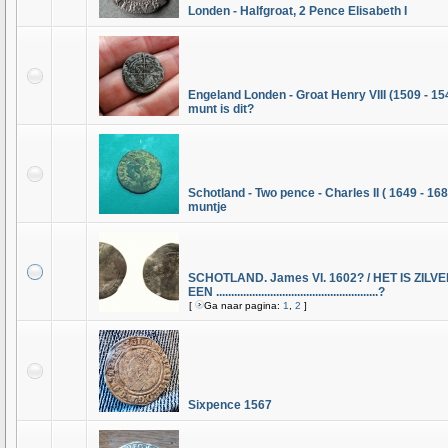
Londen - Halfgroat, 2 Pence Elisabeth I
Engeland Londen - Groat Henry VIII (1509 - 15
munt is dit?
Schotland - Two pence - Charles II ( 1649 - 168
muntje
SCHOTLAND. James VI. 1602? / HET IS ZILVE
EEN ......................................................?
[
Ga naar pagina:
1
,
2
]
Sixpence 1567