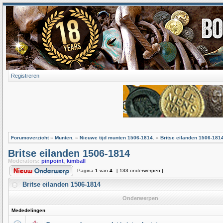
Registreren
Forumoverzicht
»
Munten.
»
Nieuwe tijd munten 1506-1814.
»
Britse eilanden 1506-181
Britse eilanden 1506-1814
Moderators:
pinpoint
,
kimball
Pagina
1
van
4
[ 133 onderwerpen ]
Britse eilanden 1506-1814
Onderwerpen
Mededelingen