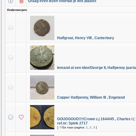
Graag even lezen voordat je iets plaatst
Onderwerpen
Halfgroat, Henry VIII , Canterbury
Iemand al een idee/George II, Halfpenny jaart
Copper Halfpenny, William III , Engeland
GOUDGOUD!!!!Crown z.j 1644/45 , Charles I (
ref.nr: Spink 2717
[
Ga naar pagina:
1
,
2
,
3
]