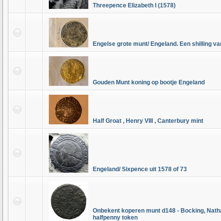
Threepence Elizabeth I (1578)
Engelse grote munt/ Engeland. Een shilling va
Gouden Munt koning op bootje Engeland
Half Groat , Henry VIII , Canterbury mint
Engeland/ Sixpence uit 1578 of 73
Onbekent koperen munt d148 - Bocking, Nath
halfpenny token