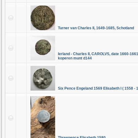
Turner van Charles II, 1649-1685, Schotland
Ierland - Charles II, CAROLVS, date 1660-166
koperen munt d144
Six Pence Engeland 1569 Elisabeth I ( 1558 - 
Threepence Elisabeth 1580