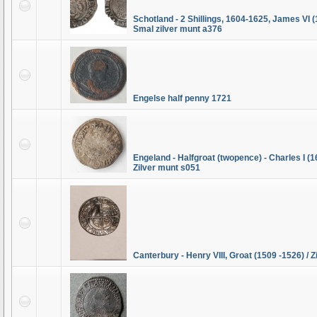
Schotland - 2 Shillings, 1604-1625, James VI (
Smal zilver munt a376
Engelse half penny 1721
Engeland - Halfgroat (twopence) - Charles I (1
Zilver munt s051
Canterbury - Henry VIII, Groat (1509 -1526) / 