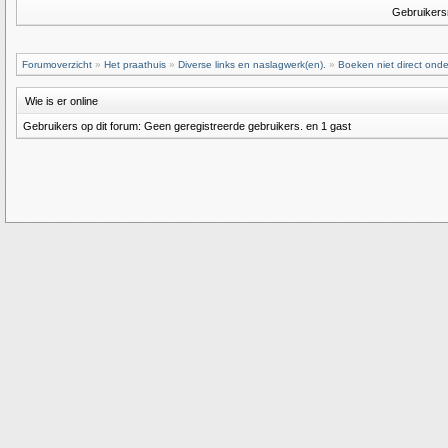
Gebruiker
Forumoverzicht
»
Het praathuis
»
Diverse links en naslagwerk(en).
»
Boeken niet direct onde
Wie is er online
Gebruikers op dit forum: Geen geregistreerde gebruikers. en 1 gast