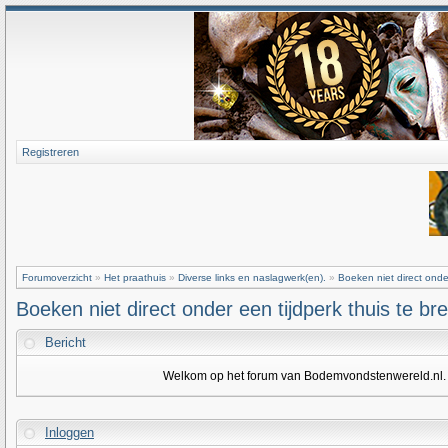
Registreren
Forumoverzicht
»
Het praathuis
»
Diverse links en naslagwerk(en).
»
Boeken niet direct onde
Boeken niet direct onder een tijdperk thuis te br
Bericht
Welkom op het forum van Bodemvondstenwereld.nl. Om
Inloggen