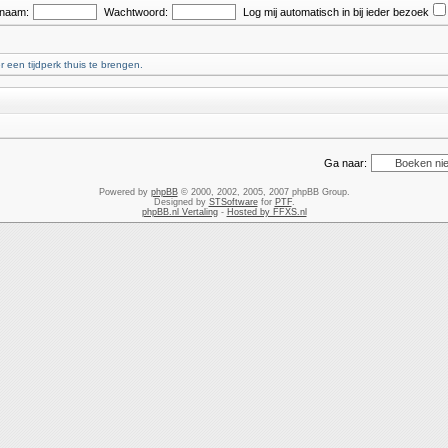
snaam:
Wachtwoord:
Log mij automatisch in bij ieder bezoek
r een tijdperk thuis te brengen.
Ga naar:
Powered by
phpBB
© 2000, 2002, 2005, 2007 phpBB Group.
Designed by
STSoftware
for
PTF
.
phpBB.nl Vertaling
-
Hosted by FFXS.nl