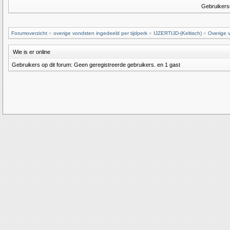
Gebruiker
Forumoverzicht
»
overige vondsten ingedeeld per tijdperk
»
IJZERTIJD-(Keltisch)
»
Overige 
Wie is er online
Gebruikers op dit forum: Geen geregistreerde gebruikers. en 1 gast