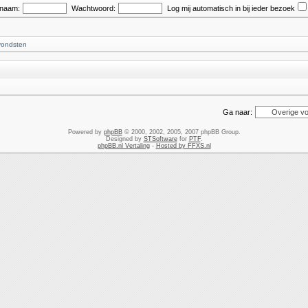
snaam:
Wachtwoord:
Log mij automatisch in bij ieder bezoek
vondsten
Ga naar:
Powered by
phpBB
© 2000, 2002, 2005, 2007 phpBB Group.
Designed by
STSoftware
for
PTF
.
phpBB.nl Vertaling
-
Hosted by FFXS.nl