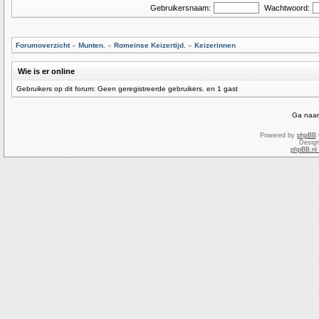
Gebruikersnaam:
Wachtwoord:
Forumoverzicht
»
Munten.
»
Romeinse Keizertijd.
»
Keizerinnen
Wie is er online
Gebruikers op dit forum: Geen geregistreerde gebruikers. en 1 gast
Ga naar
Powered by
phpBB
Desig
phpBB.nl 