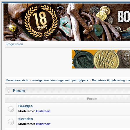
Registreren
Forumoverzicht
»
overige vondsten ingedeeld per tijdperk
»
Romeinse tijd (datering: ca
Forum
Forum
Beeldjes
Moderator:
krulstaart
sieraden
Moderator:
krulstaart