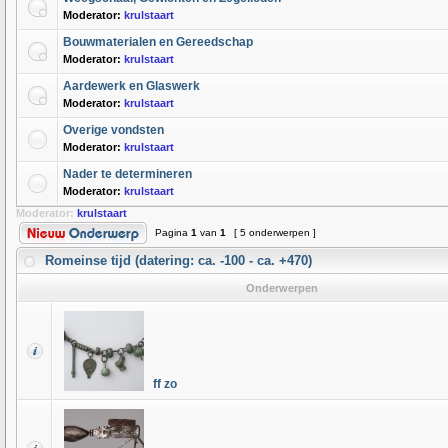
Moderator:
krulstaart
Bouwmaterialen en Gereedschap
Moderator:
krulstaart
Aardewerk en Glaswerk
Moderator:
krulstaart
Overige vondsten
Moderator:
krulstaart
Nader te determineren
Moderator:
krulstaart
Moderator:
krulstaart
Pagina
1
van
1
[ 5 onderwerpen ]
Romeinse tijd (datering: ca. -100 - ca. +470)
Onderwerpen
ff zo