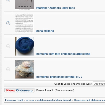
Voorloper Zwitsers leger mes
Dona Militaria
Romeins gem met onbekende afbeelding
Romeinse linchpin of pommel of.. ?
Geef de vorige onderwerpen weer:
Pagina
1
van
1
[ 5 onderwerpen ]
Forumoverzicht
»
overige vondsten ingedeeld per tijdperk
»
Romeinse tijd (datering: ca