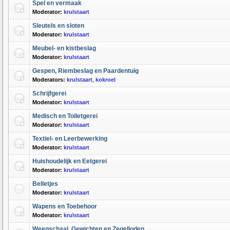
Spel en vermaak
Moderator:
krulstaart
Sleutels en sloten
Moderator:
krulstaart
Meubel- en kistbeslag
Moderator:
krulstaart
Gespen, Riembeslag en Paardentuig
Moderators:
krulstaart
,
kokroel
Schrijfgerei
Moderator:
krulstaart
Medisch en Toiletgerei
Moderator:
krulstaart
Textiel- en Leerbewerking
Moderator:
krulstaart
Huishoudelijk en Eetgerei
Moderator:
krulstaart
Belletjes
Moderator:
krulstaart
Wapens en Toebehoor
Moderator:
krulstaart
Weegschaal, Gewichten en Zegelloden