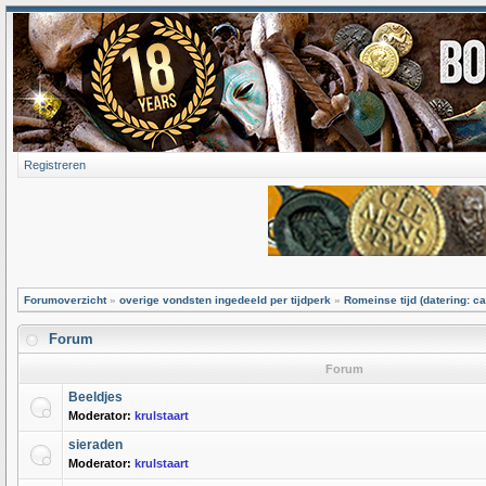
Registreren
Forumoverzicht
»
overige vondsten ingedeeld per tijdperk
»
Romeinse tijd (datering: ca
Forum
Forum
Beeldjes
Moderator:
krulstaart
sieraden
Moderator:
krulstaart