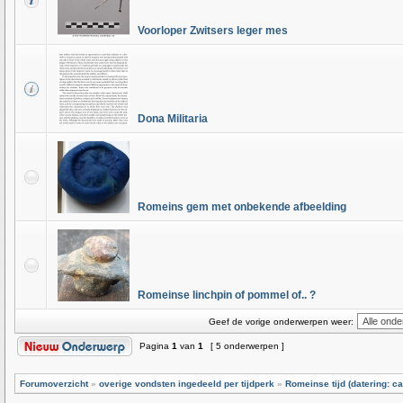
Voorloper Zwitsers leger mes
Dona Militaria
Romeins gem met onbekende afbeelding
Romeinse linchpin of pommel of.. ?
Geef de vorige onderwerpen weer:
Pagina
1
van
1
[ 5 onderwerpen ]
Forumoverzicht
»
overige vondsten ingedeeld per tijdperk
»
Romeinse tijd (datering: ca