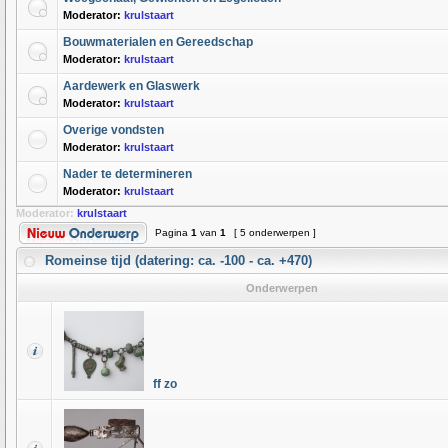
Moderator:
krulstaart
Bouwmaterialen en Gereedschap
Moderator:
krulstaart
Aardewerk en Glaswerk
Moderator:
krulstaart
Overige vondsten
Moderator:
krulstaart
Nader te determineren
Moderator:
krulstaart
Moderator:
krulstaart
Pagina
1
van
1
[ 5 onderwerpen ]
Romeinse tijd (datering: ca. -100 - ca. +470)
Onderwerpen
ff zo