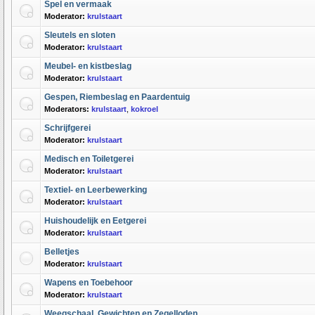
Spel en vermaak
Moderator:
krulstaart
Sleutels en sloten
Moderator:
krulstaart
Meubel- en kistbeslag
Moderator:
krulstaart
Gespen, Riembeslag en Paardentuig
Moderators:
krulstaart
,
kokroel
Schrijfgerei
Moderator:
krulstaart
Medisch en Toiletgerei
Moderator:
krulstaart
Textiel- en Leerbewerking
Moderator:
krulstaart
Huishoudelijk en Eetgerei
Moderator:
krulstaart
Belletjes
Moderator:
krulstaart
Wapens en Toebehoor
Moderator:
krulstaart
Weegschaal, Gewichten en Zegelloden