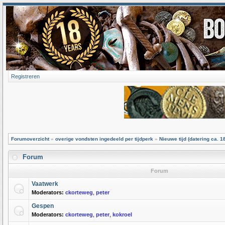
Registreren
Forumoverzicht
»
overige vondsten ingedeeld per tijdperk
»
Nieuwe tijd (datering ca. 1
Forum
Forum
Vaatwerk
Moderators:
ckorteweg
,
peter
Gespen
Moderators:
ckorteweg
,
peter
,
kokroel