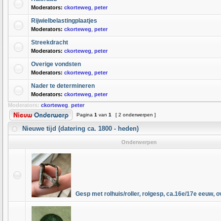
Moderators:
ckorteweg
,
peter
Rijwielbelastingplaatjes
Moderators:
ckorteweg
,
peter
Streekdracht
Moderators:
ckorteweg
,
peter
Overige vondsten
Moderators:
ckorteweg
,
peter
Nader te determineren
Moderators:
ckorteweg
,
peter
Moderators:
ckorteweg
,
peter
Pagina
1
van
1
[ 2 onderwerpen ]
Nieuwe tijd (datering ca. 1800 - heden)
Onderwerpen
Gesp met rolhuis/roller, rolgesp, ca.16e/17e eeuw, o