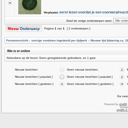
eerst lezen voordat je een voorwerp/reactie 
Verplaatst:
Geef de vorige onderwerpen weer:
Pagina
1
van
1
[ 2 onderwerpen ]
Forumoverzicht
»
overige vondsten ingedeeld per tijdperk
»
Nieuwe tijd (datering ca. 1
Wie is er online
Gebruikers op dit forum: Geen geregistreerde gebruikers. en 1 gast
Nieuwe berichten
Geen nieuwe berichten.
Nieuwe berichten [ populair ]
Geen nieuwe berichten [ populair ]
Nieuwe berichten [ gesloten ]
Geen nieuwe berichten [ gesloten ]
Ga naar
Powered by
phpBB
Desig
phpBB.nl 