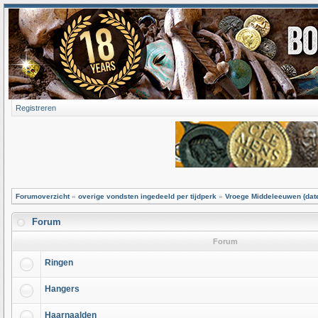
Registreren
Forumoverzicht
»
overige vondsten ingedeeld per tijdperk
»
Vroege Middeleeuwen (dater
Forum
Forum
Ringen
Hangers
Haarnaalden