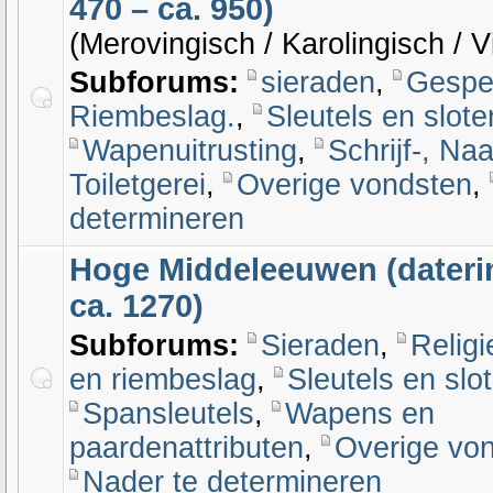
470 – ca. 950)
(Merovingisch / Karolingisch / V
Subforums:
sieraden
,
Gespe
Riembeslag.
,
Sleutels en slote
Wapenuitrusting
,
Schrijf-, Naa
Toiletgerei
,
Overige vondsten
,
determineren
Hoge Middeleeuwen (daterin
ca. 1270)
Subforums:
Sieraden
,
Religi
en riembeslag
,
Sleutels en slo
Spansleutels
,
Wapens en
paardenattributen
,
Overige vo
Nader te determineren