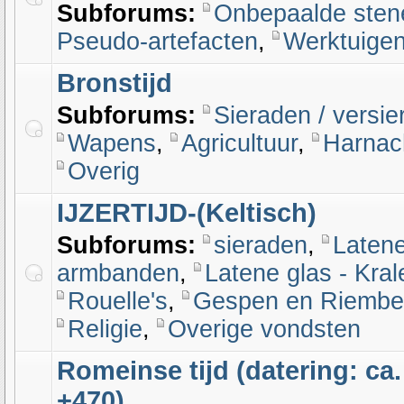
Subforums:
Onbepaalde sten
Pseudo-artefacten
,
Werktuige
Bronstijd
Subforums:
Sieraden / versie
Wapens
,
Agricultuur
,
Harnac
Overig
IJZERTIJD-(Keltisch)
Subforums:
sieraden
,
Latene
armbanden
,
Latene glas - Kra
Rouelle's
,
Gespen en Riembe
Religie
,
Overige vondsten
Romeinse tijd (datering: ca. 
+470)