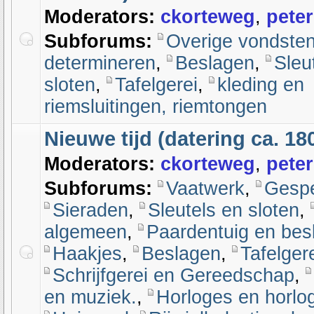
Moderators:
ckorteweg
,
peter
Subforums:
Overige vondste
determineren
,
Beslagen
,
Sleu
sloten
,
Tafelgerei
,
kleding en
riemsluitingen, riemtongen
Nieuwe tijd (datering ca. 18
Moderators:
ckorteweg
,
peter
Subforums:
Vaatwerk
,
Gesp
Sieraden
,
Sleutels en sloten
,
algemeen
,
Paardentuig en bes
Haakjes
,
Beslagen
,
Tafelgere
Schrijfgerei en Gereedschap
,
en muziek.
,
Horloges en horlog