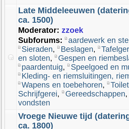
Late Middeleeuwen (daterin
ca. 1500)
Moderator:
zzoek
Subforums:
aardewerk en st
Sieraden
,
Beslagen
,
Tafelger
en sloten
,
Gespen en riembesl
paardentuig
,
Speelgoed en m
Kleding- en riemsluitingen, ri
Wapens en toebehoren
,
Toile
Schrijfgerei
,
Gereedschappen
vondsten
Vroege Nieuwe tijd (datering
ca. 1800)