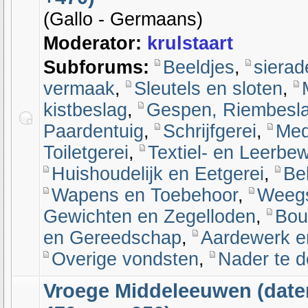
(Gallo - Germaans)
Moderator:
krulstaart
Subforums:
Beeldjes
,
sierad
vermaak
,
Sleutels en sloten
,
kistbeslag
,
Gespen, Riembesl
Paardentuig
,
Schrijfgerei
,
Med
Toiletgerei
,
Textiel- en Leerbe
Huishoudelijk en Eetgerei
,
Bel
Wapens en Toebehoor
,
Weegs
Gewichten en Zegelloden
,
Bou
en Gereedschap
,
Aardewerk e
Overige vondsten
,
Nader te d
Vroege Middeleeuwen (dater