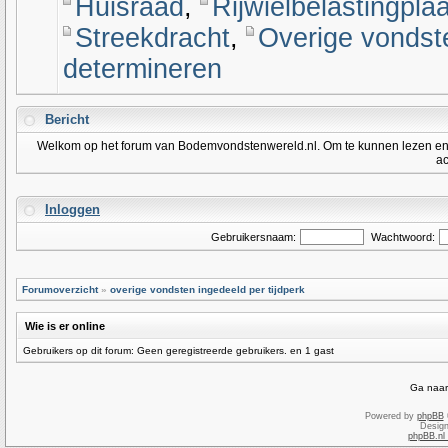
Huisraad
,
Rijwielbelastingplaa
Streekdracht
,
Overige vondst
determineren
Bericht
Welkom op het forum van Bodemvondstenwereld.nl. Om te kunnen lezen en po
ac
Inloggen
Gebruikersnaam:
Wachtwoord:
Forumoverzicht
»
overige vondsten ingedeeld per tijdperk
Wie is er online
Gebruikers op dit forum: Geen geregistreerde gebruikers. en 1 gast
Ga naar
Powered by
phpBB
Desig
phpBB.nl 