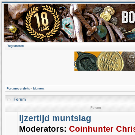
Registreren
Forumoverzicht
»
Munten.
Forum
Forum
Ijzertijd muntslag
Moderators:
Coinhunter Chri