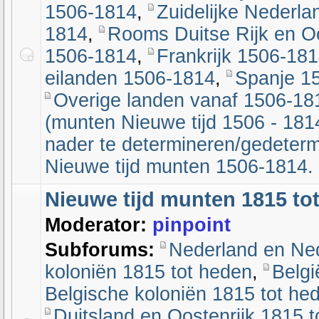
1506-1814
,
Zuidelijke Nederl
1814
,
Rooms Duitse Rijk en Oo
1506-1814
,
Frankrijk 1506-18
eilanden 1506-1814
,
Spanje 1
Overige landen vanaf 1506-18
(munten Nieuwe tijd 1506 - 181
nader te determineren/gedeter
Nieuwe tijd munten 1506-1814.
Nieuwe tijd munten 1815 to
Moderator:
pinpoint
Subforums:
Nederland en Ne
koloniën 1815 tot heden
,
Belgi
Belgische koloniën 1815 tot he
Duitsland en Oostenrijk 1815 