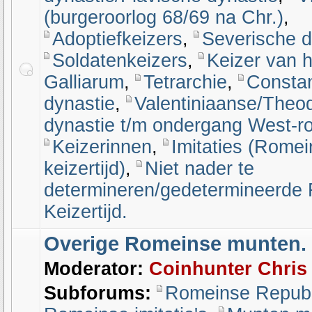
(burgeroorlog 68/69 na Chr.)
,
Adoptiefkeizers
,
Severische d
Soldatenkeizers
,
Keizer van 
Galliarum
,
Tetrarchie
,
Constan
dynastie
,
Valentiniaanse/Theo
dynastie t/m ondergang West-r
Keizerinnen
,
Imitaties (Rome
keizertijd)
,
Niet nader te
determineren/gedetermineerde
Keizertijd.
Overige Romeinse munten.
Moderator:
Coinhunter Chris
Subforums:
Romeinse Republ