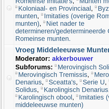
Romeinse imitatie's
,
Munten me
Koloniaal- en Provinciaal
,
Byz
munten
,
Imitaties (overige Ro
munten)
,
Niet nader te
determineren/gedetermineerde 
Romeinse munten.
Vroeg Middeleeuwse Munte
Moderator:
akkerbouwer
Subforums:
Merovingisch Sol
Merovingisch Tremissis
,
Mero
Denarius
,
Sceatta's
,
Serie U
,
Solidus
,
Karolingisch Denarius
Karolingisch obool
,
Imitaties 
middeleeuwse munten)