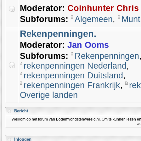
Moderator:
Coinhunter Chris
Subforums:
Algemeen
,
Munt
Rekenpenningen.
Moderator:
Jan Ooms
Subforums:
Rekenpenningen
rekenpenningen Nederland
,
rekenpenningen Duitsland
,
rekenpenningen Frankrijk
,
re
Overige landen
Bericht
Welkom op het forum van Bodemvondstenwereld.nl. Om te kunnen lezen en po
ac
Inloggen