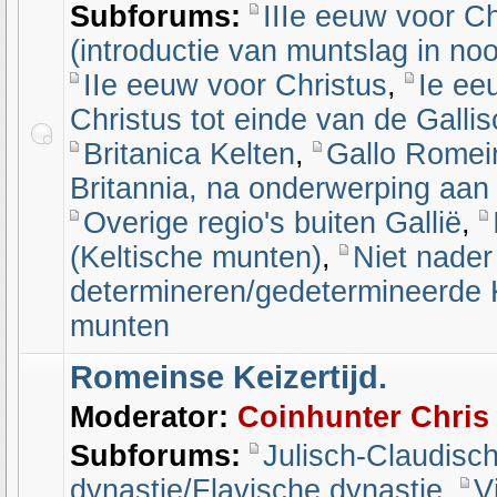
Subforums:
IIIe eeuw voor Ch
(introductie van muntslag in noo
IIe eeuw voor Christus
,
Ie ee
Christus tot einde van de Galli
Britanica Kelten
,
Gallo Romei
Britannia, na onderwerping aa
Overige regio's buiten Gallië
,
(Keltische munten)
,
Niet nader
determineren/gedetermineerde 
munten
Romeinse Keizertijd.
Moderator:
Coinhunter Chris
Subforums:
Julisch-Claudisc
dynastie/Flavische dynastie
,
V