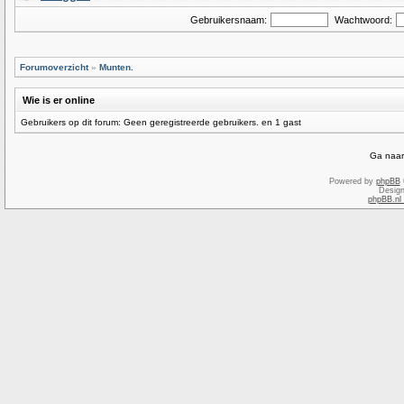
Gebruikersnaam:
Wachtwoord:
Forumoverzicht
»
Munten.
Wie is er online
Gebruikers op dit forum: Geen geregistreerde gebruikers. en 1 gast
Ga naar
Powered by
phpBB
Desig
phpBB.nl 