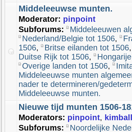
Middeleeuwse munten.
Moderator:
pinpoint
Subforums:
Middeleeuwen a
Nederland/Belgie tot 1506
,
Fr
1506
,
Britse eilanden tot 1506
Duitse Rijk tot 1506
,
Hongarije
Overige landen tot 1506
,
Imit
Middeleeuwse munten algemee
nader te determineren/gedeter
Middeleeuwse munten.
Nieuwe tijd munten 1506-18
Moderators:
pinpoint
,
kimbal
Subforums:
Noordelijke Nede