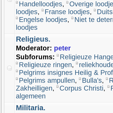
Handelloodjes
,
Overige loodj
loodjes
,
Franse loodjes
,
Duits
Engelse loodjes
,
Niet te dete
loodjes
Religieus.
Moderator:
peter
Subforums:
Religieuze Hang
Religieuze ringen
,
reliekhoud
Pelgrims insignes Heilig & Pro
Pelgrims ampullen
,
Bulla's
,
R
Zakheilligen
,
Corpus Christi
,
algemeen
Militaria.