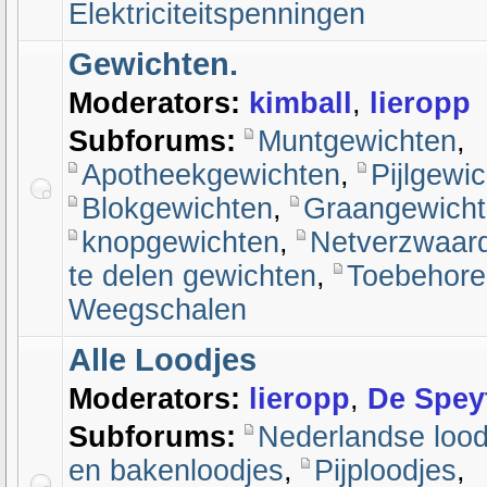
Elektriciteitspenningen
Gewichten.
Moderators:
kimball
,
lieropp
Subforums:
Muntgewichten
,
Apotheekgewichten
,
Pijlgewi
Blokgewichten
,
Graangewich
knopgewichten
,
Netverzwaar
te delen gewichten
,
Toebehore
Weegschalen
Alle Loodjes
Moderators:
lieropp
,
De Spey
Subforums:
Nederlandse lood
en bakenloodjes
,
Pijploodjes
,