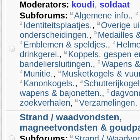
Moderators:
koudi
,
soldaat
Subforums:
Algemene info.
,
Identiteitsplaatjes.
,
Overige ui
onderscheidingen.
,
Medailles &
Emblemen & speldjes.
,
Helme
drinkgerei.
,
Koppels, gespen e
bandeliersluitingen.
,
Wapens & a
Munitie.
,
Musketkogels & vuu
Kanonkogels.
,
Schutterijkoge
wapens & bajonetten.
,
dagvon
zoekverhalen
,
Verzamelingen.
Strand / waadvondsten,
magneetvondsten & goudp
Subforums:
Strand / Waadvo