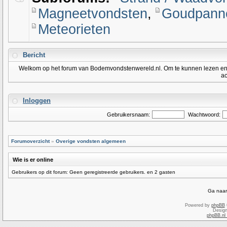
Magneetvondsten
,
Goudpanne
Meteorieten
Bericht
Welkom op het forum van Bodemvondstenwereld.nl. Om te kunnen lezen en po
ac
Inloggen
Gebruikersnaam:
Wachtwoord:
Forumoverzicht
»
Overige vondsten algemeen
Wie is er online
Gebruikers op dit forum: Geen geregistreerde gebruikers. en 2 gasten
Ga naar
Powered by
phpBB
Desig
phpBB.nl 