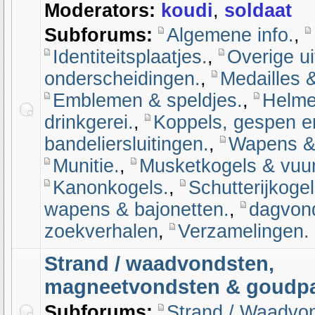
Moderators:
koudi
,
soldaat
Subforums:
Algemene info.
,
Identiteitsplaatjes.
,
Overige ui
onderscheidingen.
,
Medailles &
Emblemen & speldjes.
,
Helme
drinkgerei.
,
Koppels, gespen e
bandeliersluitingen.
,
Wapens & a
Munitie.
,
Musketkogels & vuu
Kanonkogels.
,
Schutterijkoge
wapens & bajonetten.
,
dagvon
zoekverhalen
,
Verzamelingen.
Strand / waadvondsten,
magneetvondsten & goudp
Subforums:
Strand / Waadvo