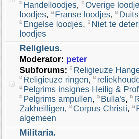
Handelloodjes
,
Overige loodj
loodjes
,
Franse loodjes
,
Duits
Engelse loodjes
,
Niet te dete
loodjes
Religieus.
Moderator:
peter
Subforums:
Religieuze Hang
Religieuze ringen
,
reliekhoud
Pelgrims insignes Heilig & Pro
Pelgrims ampullen
,
Bulla's
,
R
Zakheilligen
,
Corpus Christi
,
algemeen
Militaria.