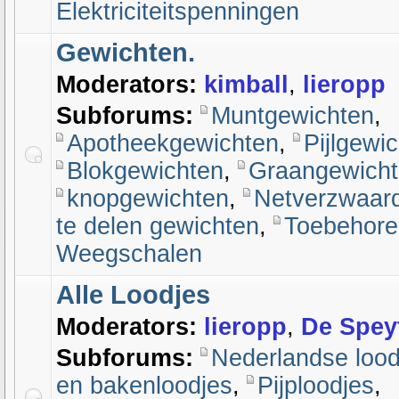
Elektriciteitspenningen
Gewichten.
Moderators:
kimball
,
lieropp
Subforums:
Muntgewichten
,
Apotheekgewichten
,
Pijlgewi
Blokgewichten
,
Graangewich
knopgewichten
,
Netverzwaar
te delen gewichten
,
Toebehore
Weegschalen
Alle Loodjes
Moderators:
lieropp
,
De Spey
Subforums:
Nederlandse lood
en bakenloodjes
,
Pijploodjes
,