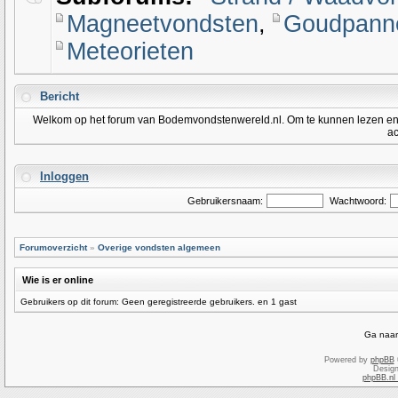
Magneetvondsten
,
Goudpanne
Meteorieten
Bericht
Welkom op het forum van Bodemvondstenwereld.nl. Om te kunnen lezen en po
ac
Inloggen
Gebruikersnaam:
Wachtwoord:
Forumoverzicht
»
Overige vondsten algemeen
Wie is er online
Gebruikers op dit forum: Geen geregistreerde gebruikers. en 1 gast
Ga naar
Powered by
phpBB
Desig
phpBB.nl 