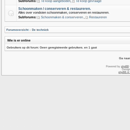
Subforums:
Te koop aangeboden
,
Te koop gevraagd
Schoonmaken / conserveren & restaureren.
Alles over vondsten schoonmaken, conserveren en restaureren.
Subforums:
Schoonmaken & conserveren.
,
Restaureren
Forumoverzicht
»
De techniek
Wie is er online
Gebruikers op dit forum: Geen geregistreerde gebruikers. en 1 gast
Ga naar
Powered by
phpBB
Desig
phpBB.nl 