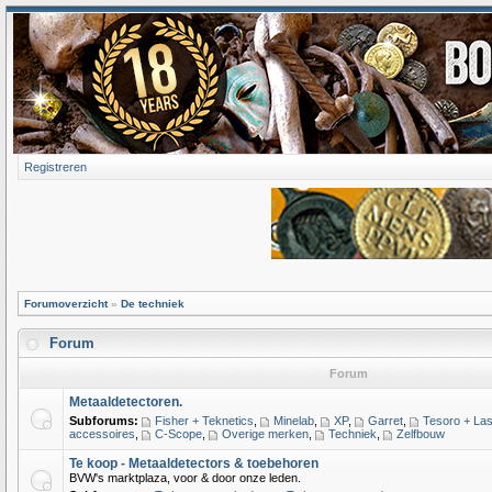
Registreren
Forumoverzicht
»
De techniek
Forum
Forum
Metaaldetectoren.
Subforums:
Fisher + Teknetics
,
Minelab
,
XP
,
Garret
,
Tesoro + Las
accessoires
,
C-Scope
,
Overige merken
,
Techniek
,
Zelfbouw
Te koop - Metaaldetectors & toebehoren
BVW's marktplaza, voor & door onze leden.