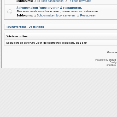
Subforums:
Te koop aangeboden
,
Te koop gevraagd
Schoonmaken / conserveren & restaureren.
Alles over vondsten schoonmaken, conserveren en restaureren.
Subforums:
Schoonmaken & conserveren.
,
Restaureren
Forumoverzicht
»
De techniek
Wie is er online
Gebruikers op dit forum: Geen geregistreerde gebruikers. en 1 gast
Ga naar
Powered by
phpBB
Desig
phpBB.nl 