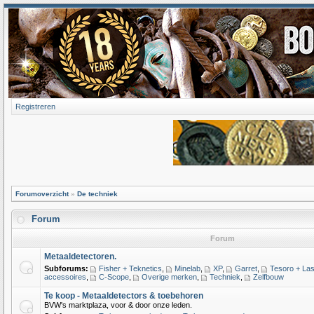
Registreren
Forumoverzicht
»
De techniek
Forum
Forum
Metaaldetectoren.
Subforums:
Fisher + Teknetics
,
Minelab
,
XP
,
Garret
,
Tesoro + Las
accessoires
,
C-Scope
,
Overige merken
,
Techniek
,
Zelfbouw
Te koop - Metaaldetectors & toebehoren
BVW's marktplaza, voor & door onze leden.