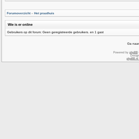
Forumoverzicht
»
Het praathuis
Wie is er online
Gebruikers op dit forum: Geen geregistreerde gebruikers. en 1 gast
Ga naar
Powered by
phpBB
Desig
phpBB.nl 