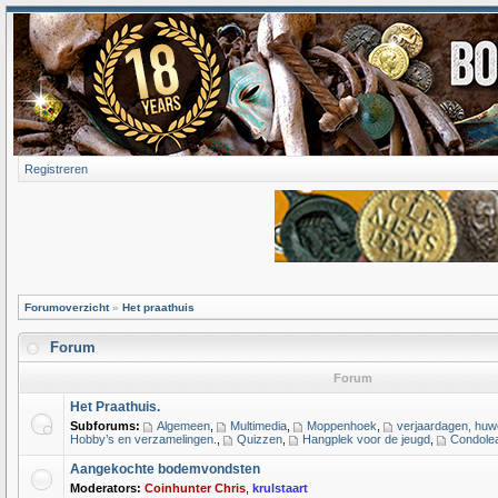
Registreren
Forumoverzicht
»
Het praathuis
Forum
Forum
Het Praathuis.
Subforums:
Algemeen
,
Multimedia
,
Moppenhoek
,
verjaardagen, huwe
Hobby’s en verzamelingen.
,
Quizzen
,
Hangplek voor de jeugd
,
Condolea
Aangekochte bodemvondsten
Moderators:
Coinhunter Chris
,
krulstaart