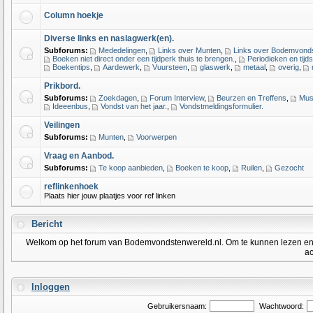
Column hoekje
Diverse links en naslagwerk(en).
Subforums:
Mededelingen
,
Links over Munten
,
Links over Bodemvond
Boeken niet direct onder een tijdperk thuis te brengen.
,
Periodieken en tijds
Boekentips
,
Aardewerk
,
Vuursteen
,
glaswerk
,
metaal
,
overig
,
Prikbord.
Subforums:
Zoekdagen
,
Forum Interview
,
Beurzen en Treffens
,
Mus
Ideeenbus
,
Vondst van het jaar.
,
Vondstmeldingsformulier.
Veilingen
Subforums:
Munten
,
Voorwerpen
Vraag en Aanbod.
Subforums:
Te koop aanbieden
,
Boeken te koop
,
Ruilen
,
Gezocht
reflinkenhoek
Plaats hier jouw plaatjes voor ref linken
Bericht
Welkom op het forum van Bodemvondstenwereld.nl. Om te kunnen lezen en po
ac
Inloggen
Gebruikersnaam:
Wachtwoord: