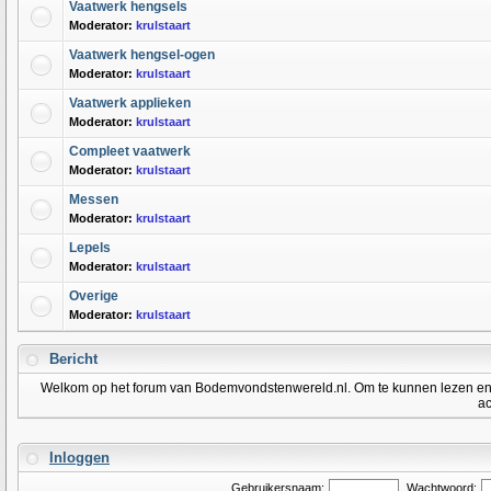
Vaatwerk hengsels
Moderator:
krulstaart
Vaatwerk hengsel-ogen
Moderator:
krulstaart
Vaatwerk applieken
Moderator:
krulstaart
Compleet vaatwerk
Moderator:
krulstaart
Messen
Moderator:
krulstaart
Lepels
Moderator:
krulstaart
Overige
Moderator:
krulstaart
Bericht
Welkom op het forum van Bodemvondstenwereld.nl. Om te kunnen lezen en po
ac
Inloggen
Gebruikersnaam:
Wachtwoord: