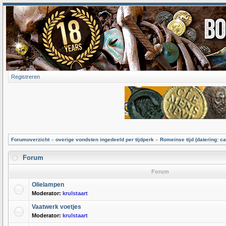
Registreren
Forumoverzicht
»
overige vondsten ingedeeld per tijdperk
»
Romeinse tijd (datering: ca
Forum
Forum
Olielampen
Moderator:
krulstaart
Vaatwerk voetjes
Moderator:
krulstaart