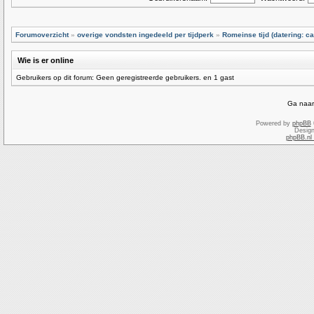
Forumoverzicht
»
overige vondsten ingedeeld per tijdperk
»
Romeinse tijd (datering: ca
Wie is er online
Gebruikers op dit forum: Geen geregistreerde gebruikers. en 1 gast
Ga naar
Powered by
phpBB
Desig
phpBB.nl 