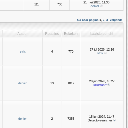
21 mei 2025, 11:35
111
730
denier
Ga naar pagina
1
,
2
,
3
Volgende
Auteur
Reacties
Bekeken
Laatste bericht
27 jul 2026, 12:16
strix
4
770
strix
20 jun 2026, 10:27
denier
13
1817
krulstaart
15 jun 2024, 11:47
denier
2
7355
Detecto-searcher