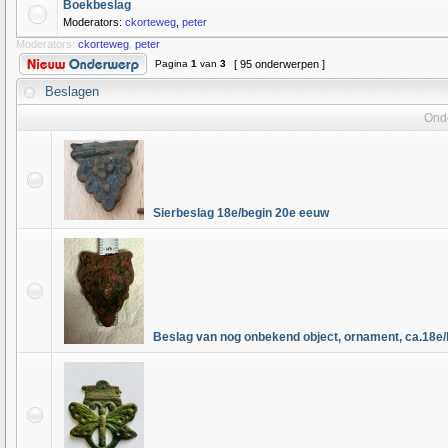
Boekbeslag
Moderators:
ckorteweg
,
peter
Moderators:
ckorteweg
,
peter
Pagina
1
van
3
[ 95 onderwerpen ]
Beslagen
Ond
Sierbeslag 18e/begin 20e eeuw
Beslag van nog onbekend object, ornament, ca.18e