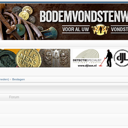
 heden)
»
Beslagen
Forum