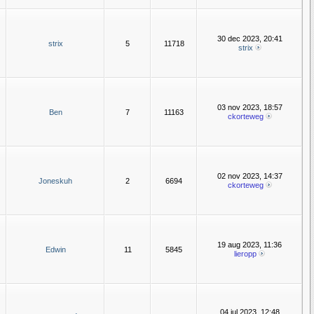
30 dec 2023, 20:41
strix
5
11718
strix
03 nov 2023, 18:57
Ben
7
11163
ckorteweg
02 nov 2023, 14:37
Joneskuh
2
6694
ckorteweg
19 aug 2023, 11:36
Edwin
11
5845
lieropp
04 jul 2023, 12:48