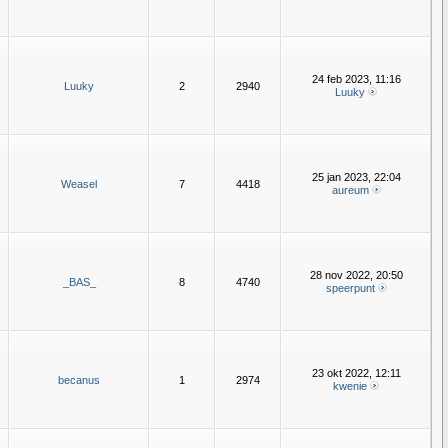
24 feb 2023, 11:16
Luuky
2
2940
Luuky
25 jan 2023, 22:04
Weasel
7
4418
aureum
28 nov 2022, 20:50
_BAS_
8
4740
speerpunt
23 okt 2022, 12:11
becanus
1
2974
kwenie