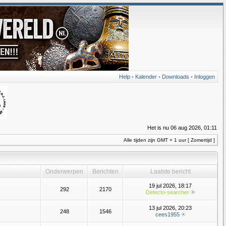
Help
•
Kalender
•
Downloads
•
Inloggen
Het is nu 06 aug 2026, 01:11
Alle tijden zijn GMT + 1 uur [ Zomertijd ]
Onderwerpen
Berichten
Laatste bericht
19 jul 2026, 18:17
292
2170
Detecto-searcher
13 jul 2026, 20:23
248
1546
cees1955