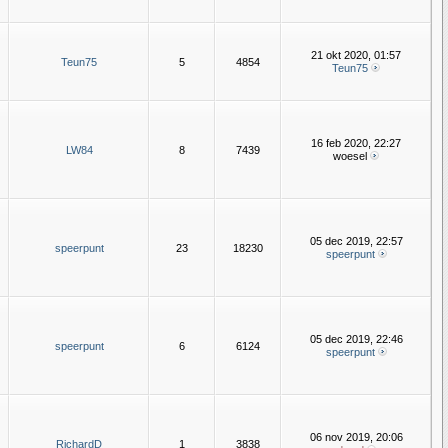
21 okt 2020, 01:57
Teun75
5
4854
Teun75
16 feb 2020, 22:27
LW84
8
7439
woesel
05 dec 2019, 22:57
speerpunt
23
18230
speerpunt
05 dec 2019, 22:46
speerpunt
6
6124
speerpunt
06 nov 2019, 20:06
RichardD
1
3838