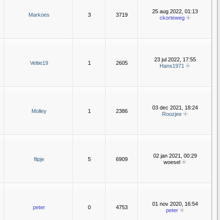
25 aug 2022, 01:13
Markoes
3
3719
ckorteweg
23 jul 2022, 17:55
Veltie19
1
2605
Hans1971
03 dec 2021, 18:24
Molley
1
2386
Roozjee
02 jan 2021, 00:29
flipje
5
6909
woesel
01 nov 2020, 16:54
peter
0
4753
peter