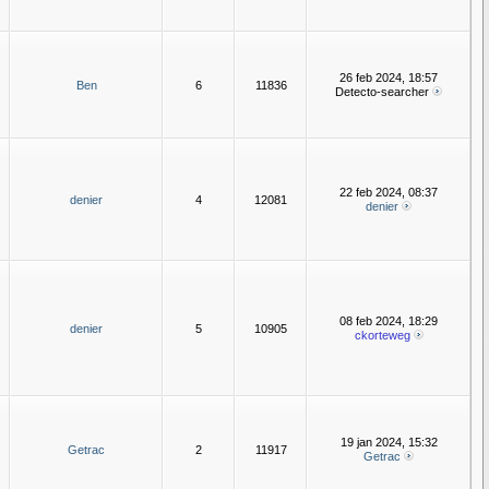
26 feb 2024, 18:57
Ben
6
11836
Detecto-searcher
22 feb 2024, 08:37
denier
4
12081
denier
08 feb 2024, 18:29
denier
5
10905
ckorteweg
19 jan 2024, 15:32
Getrac
2
11917
Getrac