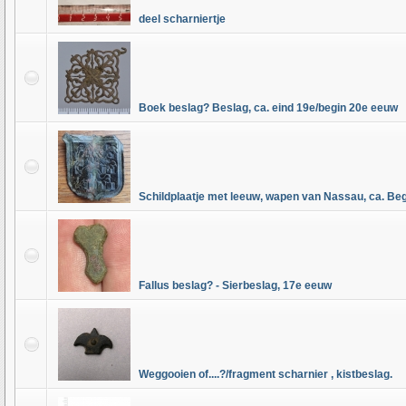
deel scharniertje
Boek beslag? Beslag, ca. eind 19e/begin 20e eeuw
Schildplaatje met leeuw, wapen van Nassau, ca. Be
Fallus beslag? - Sierbeslag, 17e eeuw
Weggooien of....?/fragment scharnier , kistbeslag.