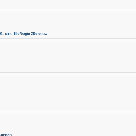
K., eind 19e/begin 20e eeuw
w-heden