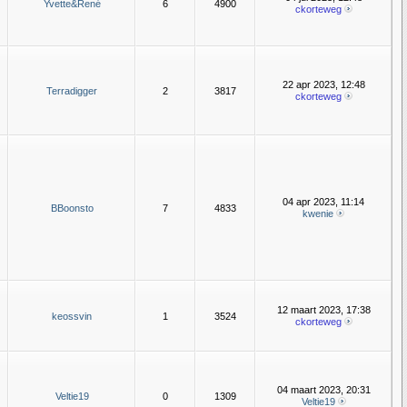
Yvette&René
6
4900
ckorteweg
22 apr 2023, 12:48
Terradigger
2
3817
ckorteweg
04 apr 2023, 11:14
BBoonsto
7
4833
kwenie
12 maart 2023, 17:38
keossvin
1
3524
ckorteweg
04 maart 2023, 20:31
Veltie19
0
1309
Veltie19