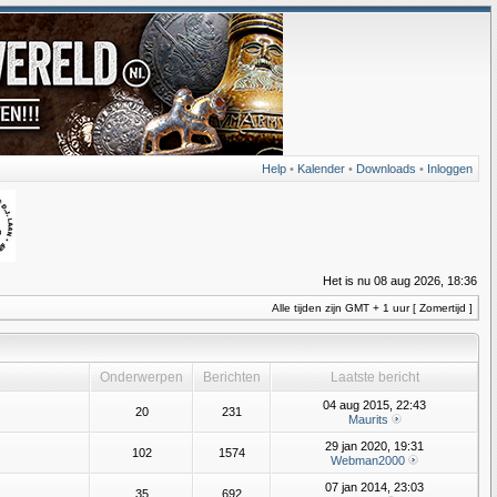
Help
•
Kalender
•
Downloads
•
Inloggen
Het is nu 08 aug 2026, 18:36
Alle tijden zijn GMT + 1 uur [ Zomertijd ]
Onderwerpen
Berichten
Laatste bericht
04 aug 2015, 22:43
20
231
Maurits
29 jan 2020, 19:31
102
1574
Webman2000
07 jan 2014, 23:03
35
692