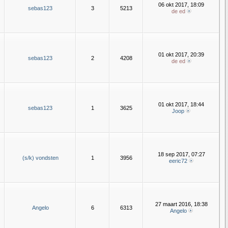
06 okt 2017, 18:09
sebas123
3
5213
de ed
01 okt 2017, 20:39
sebas123
2
4208
de ed
01 okt 2017, 18:44
sebas123
1
3625
Joop
18 sep 2017, 07:27
(s/k) vondsten
1
3956
eeric72
27 maart 2016, 18:38
Angelo
6
6313
Angelo