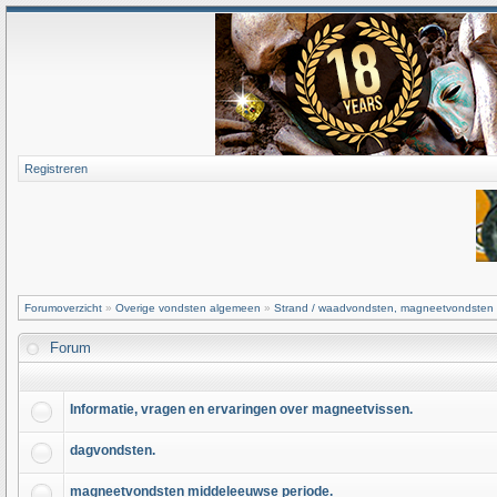
Registreren
Forumoverzicht
»
Overige vondsten algemeen
»
Strand / waadvondsten, magneetvondsten
Forum
Informatie, vragen en ervaringen over magneetvissen.
dagvondsten.
magneetvondsten middeleeuwse periode.