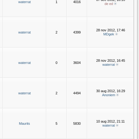
waterrat
1
4016
de ed
28 nov 2012, 17:46
waterrat
2
4399
MDgek
28 nov 2012, 16:45
waterrat
0
3604
waterrat
30 aug 2012, 16:29
waterrat
2
4494
Anoniem
10 aug 2012, 21:11
Maurits
5
5830
waterrat