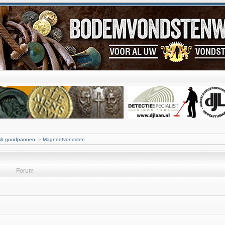
 & goudpannen.
»
Magneetvondsten
Forum