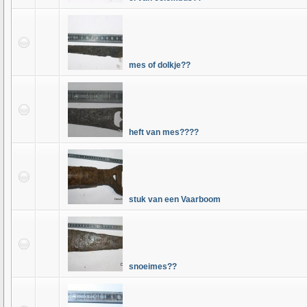
mes of dolkje??
heft van mes????
stuk van een Vaarboom
snoeimes??