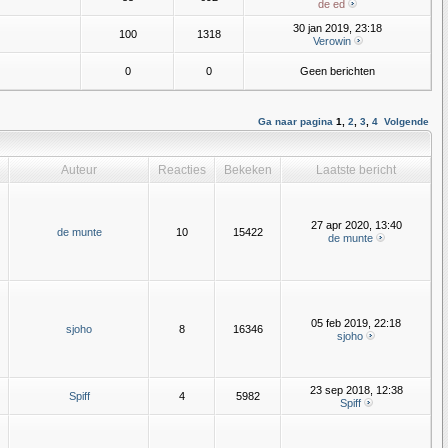
de ed
30 jan 2019, 23:18
100
1318
Verowin
0
0
Geen berichten
Ga naar pagina
1
,
2
,
3
,
4
Volgende
Auteur
Reacties
Bekeken
Laatste bericht
27 apr 2020, 13:40
de munte
10
15422
de munte
05 feb 2019, 22:18
sjoho
8
16346
sjoho
23 sep 2018, 12:38
Spiff
4
5982
Spiff