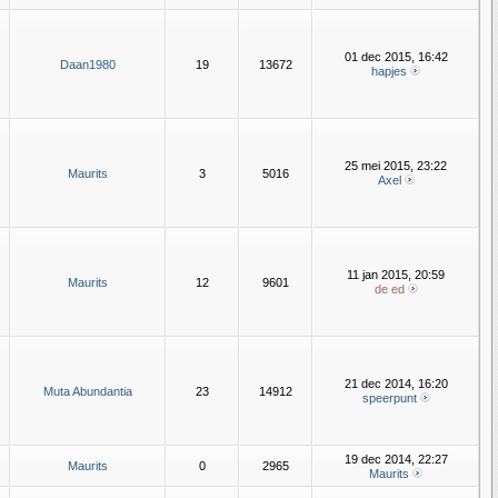
01 dec 2015, 16:42
Daan1980
19
13672
hapjes
25 mei 2015, 23:22
Maurits
3
5016
Axel
11 jan 2015, 20:59
Maurits
12
9601
de ed
21 dec 2014, 16:20
Muta Abundantia
23
14912
speerpunt
19 dec 2014, 22:27
Maurits
0
2965
Maurits