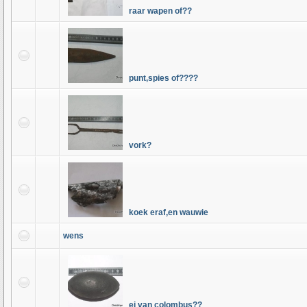
raar wapen of??
punt,spies of????
vork?
koek eraf,en wauwie
wens
ei van colombus??