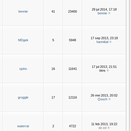
29 jul 2014, 17:18
bennie
41
23400
bennie
17 sep 2013, 23:18
MDgek
5
5948
hannibal
17 jul 2013, 21:51
sjoho
16
11641
btns
26 mei 2013, 20:02
groggle
17
12116
Qouch
11 feb 2013, 19:22
waterrat
2
4722
de ed