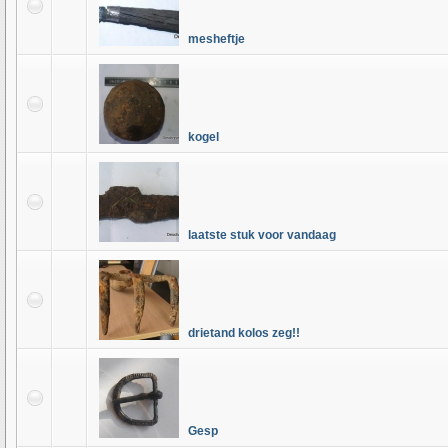
mesheftje
kogel
laatste stuk voor vandaag
drietand kolos zeg!!
Gesp