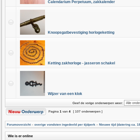
Calendarium Perpetuum, zakkalender
Knoopsgatbevestiging horlogeketting
Ketting zakhorloge - jasseron schakel
Wijzer van een klok
Geef de vorige onderwerpen weer:
Pagina
1
van
4
[ 107 onderwerpen ]
Forumoverzicht
»
overige vondsten ingedeeld per tijdperk
»
Nieuwe tijd (datering ca. 1
Wie is er online