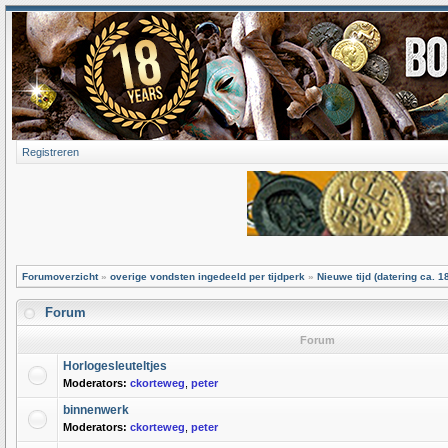
Registreren
Forumoverzicht
»
overige vondsten ingedeeld per tijdperk
»
Nieuwe tijd (datering ca. 1
Forum
Forum
Horlogesleuteltjes
Moderators:
ckorteweg
,
peter
binnenwerk
Moderators:
ckorteweg
,
peter