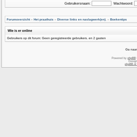
Gebruikersnaam:
Wachtwoord:
Forumoverzicht
»
Het praathuis
»
Diverse links en naslagwerk(en).
»
Boekentips
Wie is er online
Gebruikers op dit forum: Geen geregistreerde gebruikers. en 2 gasten
Ga naar
Powered by
phpBB
Desig
phpBB.nl 