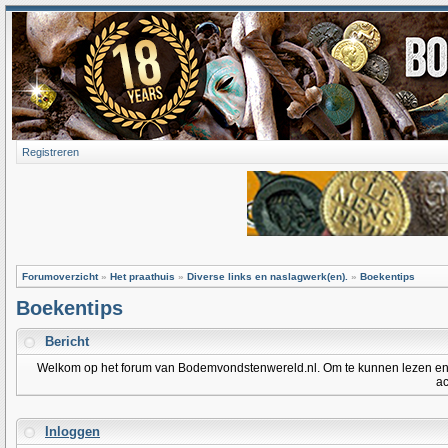
Registreren
Forumoverzicht
»
Het praathuis
»
Diverse links en naslagwerk(en).
»
Boekentips
Boekentips
Bericht
Welkom op het forum van Bodemvondstenwereld.nl. Om te kunnen lezen en po
ac
Inloggen