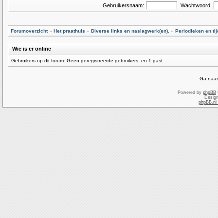
Gebruikersnaam:
Wachtwoord:
Forumoverzicht
»
Het praathuis
»
Diverse links en naslagwerk(en).
»
Periodieken en tij
Wie is er online
Gebruikers op dit forum: Geen geregistreerde gebruikers. en 1 gast
Ga naar
Powered by
phpBB
Desig
phpBB.nl 