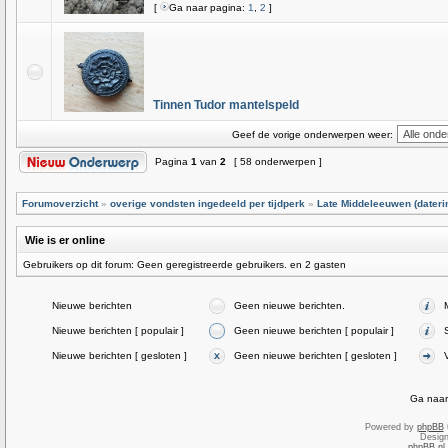
[
Ga naar pagina:
1
,
2
]
Tinnen Tudor mantelspeld
Geef de vorige onderwerpen weer:
Pagina
1
van
2
[ 58 onderwerpen ]
Forumoverzicht
»
overige vondsten ingedeeld per tijdperk
»
Late Middeleeuwen (dateri
Wie is er online
Gebruikers op dit forum: Geen geregistreerde gebruikers. en 2 gasten
Nieuwe berichten
Geen nieuwe berichten.
Nieuwe berichten [ populair ]
Geen nieuwe berichten [ populair ]
Nieuwe berichten [ gesloten ]
Geen nieuwe berichten [ gesloten ]
Ga naar
Powered by
phpBB
Desig
phpBB.nl 