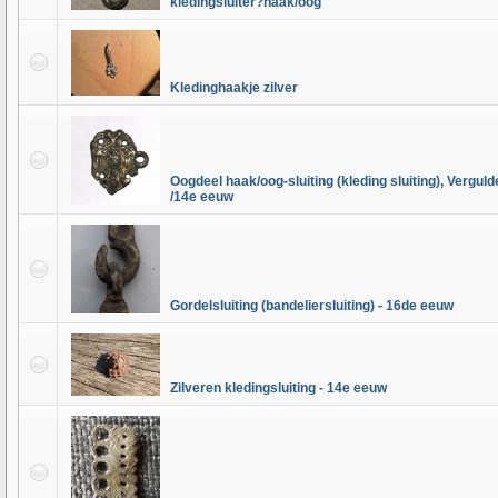
kledingsluiter?haak/oog
Kledinghaakje zilver
Oogdeel haak/oog-sluiting (kleding sluiting), Verguld
/14e eeuw
Gordelsluiting (bandeliersluiting) - 16de eeuw
Zilveren kledingsluiting - 14e eeuw