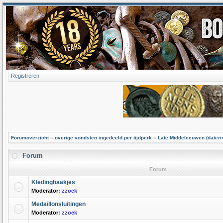
Registreren
Forumoverzicht
»
overige vondsten ingedeeld per tijdperk
»
Late Middeleeuwen (dateri
Forum
Forum
Kledinghaakjes
Moderator:
zzoek
Medaillonsluitingen
Moderator:
zzoek