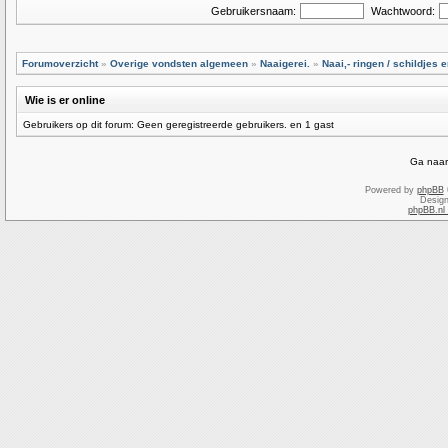
Gebruikersnaam:
Wachtwoord:
Forumoverzicht
»
Overige vondsten algemeen
»
Naaigerei.
»
Naai,- ringen / schildjes
Wie is er online
Gebruikers op dit forum: Geen geregistreerde gebruikers. en 1 gast
Ga naar
Powered by
phpBB
Desig
phpBB.nl 