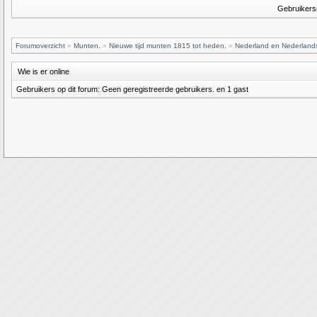
Gebruiker
Forumoverzicht
»
Munten.
»
Nieuwe tijd munten 1815 tot heden.
»
Nederland en Nederlands
Wie is er online
Gebruikers op dit forum: Geen geregistreerde gebruikers. en 1 gast