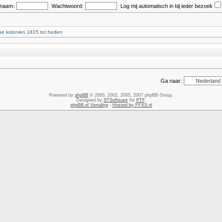
snaam:
Wachtwoord:
Log mij automatisch in bij ieder bezoek
e koloniën 1815 tot heden
Ga naar:
Powered by
phpBB
© 2000, 2002, 2005, 2007 phpBB Group.
Designed by
STSoftware
for
PTF
.
phpBB.nl Vertaling
-
Hosted by FFXS.nl