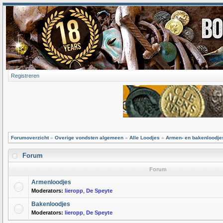
Registreren
Forumoverzicht
»
Overige vondsten algemeen
»
Alle Loodjes
»
Armen- en bakenloodje
Forum
Forum
Armenloodjes
Moderators:
lieropp
,
De Speyte
Bakenloodjes
Moderators:
lieropp
,
De Speyte