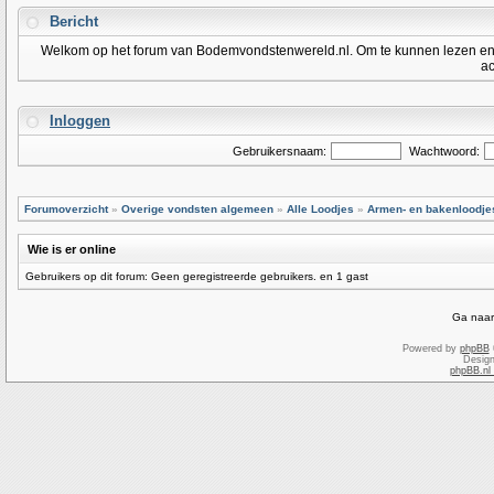
Bericht
Welkom op het forum van Bodemvondstenwereld.nl. Om te kunnen lezen en po
ac
Inloggen
Gebruikersnaam:
Wachtwoord:
Forumoverzicht
»
Overige vondsten algemeen
»
Alle Loodjes
»
Armen- en bakenloodje
Wie is er online
Gebruikers op dit forum: Geen geregistreerde gebruikers. en 1 gast
Ga naar
Powered by
phpBB
Desig
phpBB.nl 