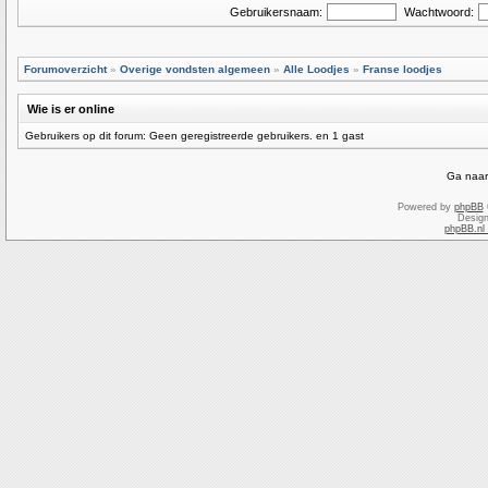
Gebruikersnaam:
Wachtwoord:
Forumoverzicht
»
Overige vondsten algemeen
»
Alle Loodjes
»
Franse loodjes
Wie is er online
Gebruikers op dit forum: Geen geregistreerde gebruikers. en 1 gast
Ga naar
Powered by
phpBB
Desig
phpBB.nl 