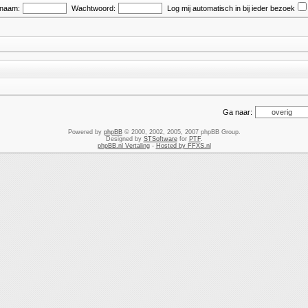
snaam:
Wachtwoord:
Log mij automatisch in bij ieder bezoek
Ga naar:
Powered by
phpBB
© 2000, 2002, 2005, 2007 phpBB Group.
Designed by
STSoftware
for
PTF
.
phpBB.nl Vertaling
-
Hosted by FFXS.nl