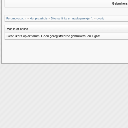
Gebruiker
Forumoverzicht
»
Het praathuis
»
Diverse links en naslagwerk(en).
»
overig
Wie is er online
Gebruikers op dit forum: Geen geregistreerde gebruikers. en 1 gast