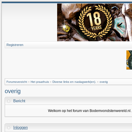
Registreren
Forumoverzicht
»
Het praathuis
»
Diverse links en naslagwerk(en).
»
overig
overig
Bericht
Welkom op het forum van Bodemvondstenwereld.nl. Om
Inloggen