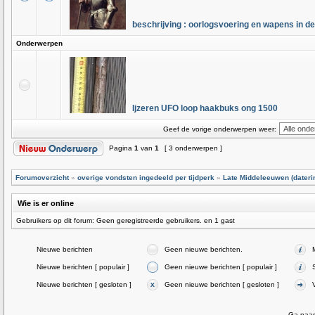
beschrijving : oorlogsvoering en wapens in 
Onderwerpen
Ijzeren UFO loop haakbuks ong 1500
Geef de vorige onderwerpen weer:
Pagina
1
van
1
[ 3 onderwerpen ]
Forumoverzicht
»
overige vondsten ingedeeld per tijdperk
»
Late Middeleeuwen (dateri
Wie is er online
Gebruikers op dit forum: Geen geregistreerde gebruikers. en 1 gast
Nieuwe berichten
Geen nieuwe berichten.
Nieuwe berichten [ populair ]
Geen nieuwe berichten [ populair ]
Nieuwe berichten [ gesloten ]
Geen nieuwe berichten [ gesloten ]
Ga naar