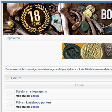
Registreren
Forumoverzicht
»
overige vondsten ingedeeld per tijdperk
»
Late Middeleeuwen (dateri
Forum
Forum
Steek- en slagwapens
Moderator:
zzoek
Pijl- en kruisboog punten
Moderator:
zzoek