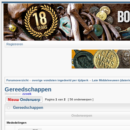
Registreren
Forumoverzicht
»
overige vondsten ingedeeld per tijdperk
»
Late Middeleeuwen (dateri
Gereedschappen
Moderator:
zzoek
Pagina
1
van
2
[ 56 onderwerpen ]
Gereedschappen
Onderwerpen
Mededelingen