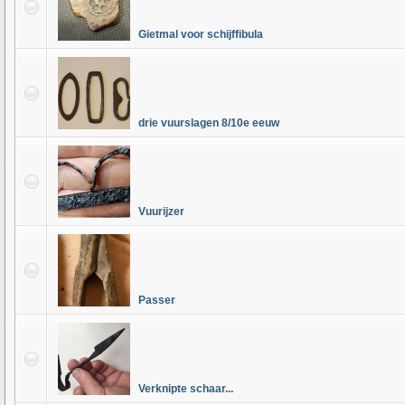
Gietmal voor schijffibula
drie vuurslagen 8/10e eeuw
Vuurijzer
Passer
Verknipte schaar...