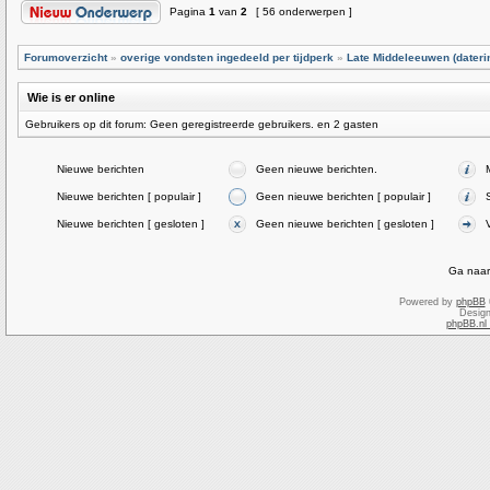
Pagina
1
van
2
[ 56 onderwerpen ]
Forumoverzicht
»
overige vondsten ingedeeld per tijdperk
»
Late Middeleeuwen (dateri
Wie is er online
Gebruikers op dit forum: Geen geregistreerde gebruikers. en 2 gasten
Nieuwe berichten
Geen nieuwe berichten.
Nieuwe berichten [ populair ]
Geen nieuwe berichten [ populair ]
Nieuwe berichten [ gesloten ]
Geen nieuwe berichten [ gesloten ]
Ga naar
Powered by
phpBB
Desig
phpBB.nl 