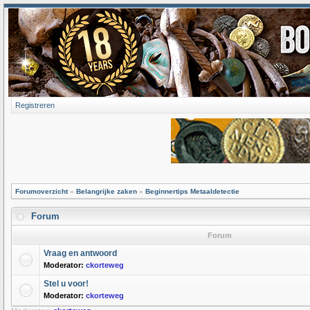
Registreren
Forumoverzicht
»
Belangrijke zaken
»
Beginnertips Metaaldetectie
Forum
Forum
Vraag en antwoord
Moderator:
ckorteweg
Stel u voor!
Moderator:
ckorteweg