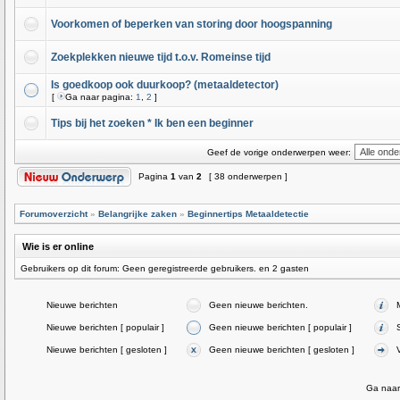
Voorkomen of beperken van storing door hoogspanning
Zoekplekken nieuwe tijd t.o.v. Romeinse tijd
Is goedkoop ook duurkoop? (metaaldetector)
[
Ga naar pagina:
1
,
2
]
Tips bij het zoeken * Ik ben een beginner
Geef de vorige onderwerpen weer:
Pagina
1
van
2
[ 38 onderwerpen ]
Forumoverzicht
»
Belangrijke zaken
»
Beginnertips Metaaldetectie
Wie is er online
Gebruikers op dit forum: Geen geregistreerde gebruikers. en 2 gasten
Nieuwe berichten
Geen nieuwe berichten.
Nieuwe berichten [ populair ]
Geen nieuwe berichten [ populair ]
Nieuwe berichten [ gesloten ]
Geen nieuwe berichten [ gesloten ]
Ga naar