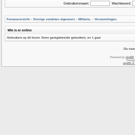
Gebruikersnaam:
Wachtwoord:
Forumoverzicht
»
Overige vondsten algemeen
»
Militaria.
»
Verzamelingen.
Wie is er online
Gebruikers op dit forum: Geen geregistreerde gebruikers. en 1 gast
Ga naar
Powered by
phpBB
Desig
phpBB.nl 