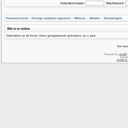
Gebruikersnaam:
Wachtwoord:
Forumoverzicht
»
Overige vondsten algemeen
»
Militaria.
»
Munitie.
»
Kanonkogels.
Wie is er online
Gebruikers op dit forum: Geen geregistreerde gebruikers. en 1 gast
Ga naar
Powered by
phpBB
Desig
phpBB.nl 