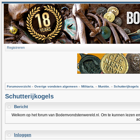
Registreren
Forumoverzicht
»
Overige vondsten algemeen
»
Militaria.
»
Munitie.
»
Schutterijkogels
Schutterijkogels
Bericht
Welkom op het forum van Bodemvondstenwereld.nl. Om te kunnen lezen en po
ac
Inloggen