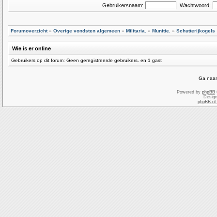
Gebruikersnaam:
Wachtwoord:
Forumoverzicht
»
Overige vondsten algemeen
»
Militaria.
»
Munitie.
»
Schutterijkogels
Wie is er online
Gebruikers op dit forum: Geen geregistreerde gebruikers. en 1 gast
Ga naar
Powered by
phpBB
Desig
phpBB.nl 