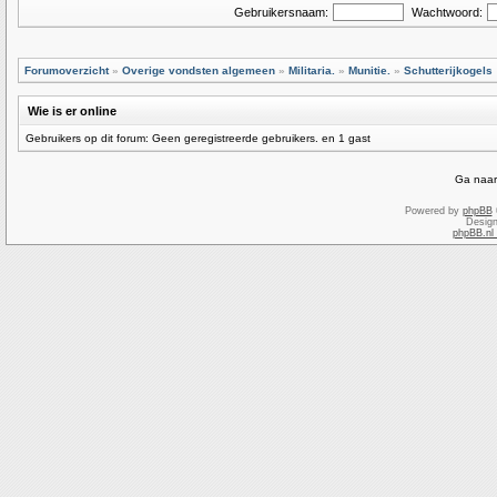
Gebruikersnaam:
Wachtwoord:
Forumoverzicht
»
Overige vondsten algemeen
»
Militaria.
»
Munitie.
»
Schutterijkogels
Wie is er online
Gebruikers op dit forum: Geen geregistreerde gebruikers. en 1 gast
Ga naar
Powered by
phpBB
Desig
phpBB.nl 