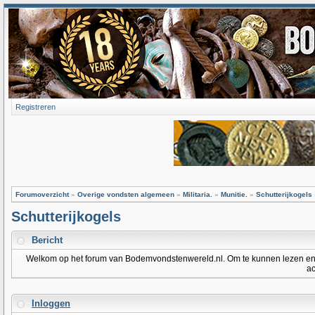
Registreren
Forumoverzicht
»
Overige vondsten algemeen
»
Militaria.
»
Munitie.
»
Schutterijkogels
Schutterijkogels
Bericht
Welkom op het forum van Bodemvondstenwereld.nl. Om te kunnen lezen en po
ac
Inloggen