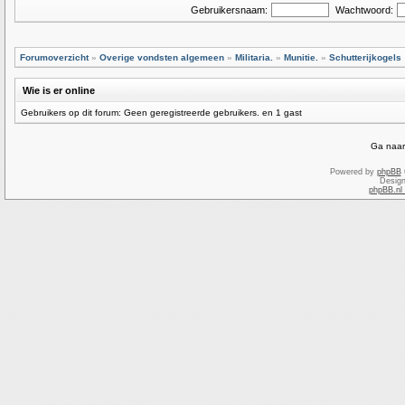
Gebruikersnaam:
Wachtwoord:
Forumoverzicht
»
Overige vondsten algemeen
»
Militaria.
»
Munitie.
»
Schutterijkogels
Wie is er online
Gebruikers op dit forum: Geen geregistreerde gebruikers. en 1 gast
Ga naar
Powered by
phpBB
Desig
phpBB.nl 