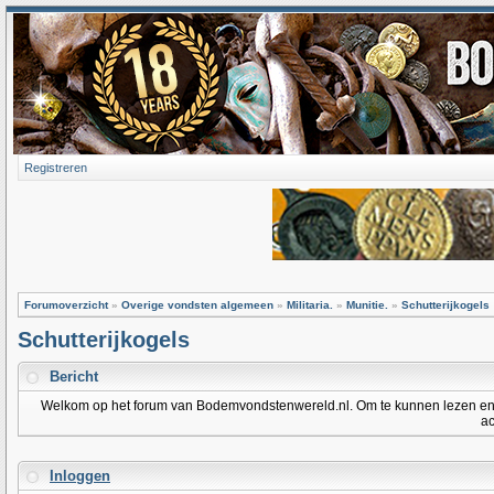
Registreren
Forumoverzicht
»
Overige vondsten algemeen
»
Militaria.
»
Munitie.
»
Schutterijkogels
Schutterijkogels
Bericht
Welkom op het forum van Bodemvondstenwereld.nl. Om te kunnen lezen en po
ac
Inloggen