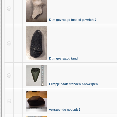
Dtm gevraagd fossiel gewricht?
Dtm gevraagd tand
Filmpje haaientanden Antwerpen
versteende noot/pit ?