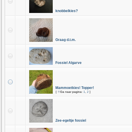
knobbelkies?
Graag d.t.m.
Fossiel Algarve
Mammoetkies! Topper!
[
Ga naar pagina:
1
,
2
]
Zee-egeltje fossiel