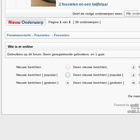
2 fossielen en een twijfelaar
Geef de vorige onderwerpen weer:
Pagina
1
van
2
[ 36 onderwerpen ]
Forumoverzicht
»
Fossielen.
»
Fossielen.
Wie is er online
Gebruikers op dit forum: Geen geregistreerde gebruikers. en 1 gast
Nieuwe berichten
Geen nieuwe berichten.
Nieuwe berichten [ populair ]
Geen nieuwe berichten [ populair ]
Nieuwe berichten [ gesloten ]
Geen nieuwe berichten [ gesloten ]
Ga naar
Powered by
phpBB
Desig
phpBB.nl 